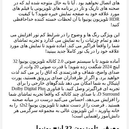
های اتصال نخواهید بود . آیا تا به حال متوجه شده اید که در
صحنه های تاریک و تار در برنامه های تلویزیونی یا فیلم های
مورد علاقه خود به صفحه نمایش خیره شوید؟ با کیفیت
HDR تلویزیون یونیوا با آن لحظات خسته کننده خداحافظی
کنید!
این ویژگی رنگ ها و وضوح را در شرایط کم نور افزایش می
دهد و تمام جزئیات را به نمایش می گذارد و تجربه تماشای
شما را واقعاً فراگیر می کند. آماده شوید تا نمایش های مورد
علاقه خود را در یک نور کاملاً جدید ببینید!
آماده شوید تا با سیستم صوتی 2.0 کاناله تلویزیون یونیوا 32
اینچ 2024 شگفت زده شوید! با قدرت صوتی 20 وات، از
صدای واضح، شفاف و قدرتمندی که اتاق را پر می کند لذت
خواهید برد. و اگر از طرفداران صدای پررونق هستید، پورت
اپتیکال به شما امکان می دهد بلندگوهای خارجی را برای
تجربه ای فراگیرتر وصل کنید. با فناوری Dolby Digital Plus
D Surround، با صدای چند کاناله که واقعاً تجربه تماشای شما
را افزایش می‌دهد، احساس می‌کنید درست در میانه صحنه
هستید . فرصت را از دست ندهید تا تلویزیون یونیوا t2s2 را به
خانه بیاورید – این تلویزیون عالی به مجموعه سرگرمی هر
دانش‌آموز راهنمایی است!
معرفی تلویزیون 32 اینچ یونیوا