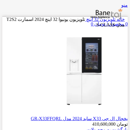
منو
خانه
تلویزیون
32 اینچ
تلویزیون یونیوا 32 اینچ 2024 اسمارت T2S2
0
محصول
/
تومان
0
مدل S-CLASS
یخچال ال جی X33 ساید 2024 مدل GR-X33FFQRL
تومان
410,600,000
بازگشت به محصولات