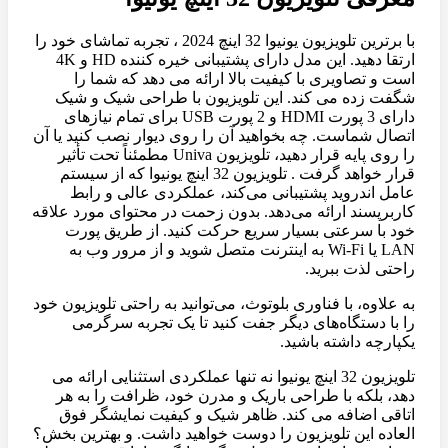
با برترین تلویزیون یونیوا 32 اینچ 2024 ، تجربه تماشای خود را
ارتقا دهید. این مدل دارای پشتیبانی خیره کننده HD و 4K
است و تصاویری با کیفیت بالا ارائه می دهد که شما را
شگفت زده می کند. این تلویزیون با طراحی شیک و شیک
دارای 3 پورت HDMI و 2 پورت USB برای تمام نیازهای
اتصال شماست. چه بخواهید آن را روی دیوار نصب کنید یا آن
را روی پایه قرار دهید، تلویزیون Univa مطمئناً تحت تأثیر
قرار خواهد گرفت . تلویزیون 32 اینچ یونیوا که از سیستم
عامل اندروید پشتیبانی می‌کند، عملکردی عالی و رابط
کاربرپسند ارائه می‌دهد. بدون زحمت در محتوای مورد علاقه
خود با سرعتی بسیار سریع حرکت کنید. از طریق پورت
LAN یا Wi-Fi به اینترنت متصل شوید و از مرور وب به
راحتی لذت ببرید.
به علاوه، با فناوری بلوتوث، می‌توانید به راحتی تلویزیون خود
را با دستگاه‌های دیگر جفت کنید تا یک تجربه سرگرمی
یکپارچه داشته باشید.
تلویزیون 32 اینچ یونیوا نه تنها عملکردی استثنایی ارائه می
دهد، بلکه با طراحی باریک و مدرن خود، ظرافت را به هر
اتاقی اضافه می کند. ظاهر شیک و کیفیت نمایشگر فوق
العاده این تلویزیون را دوست خواهید داشت. و بهترین بخش؟