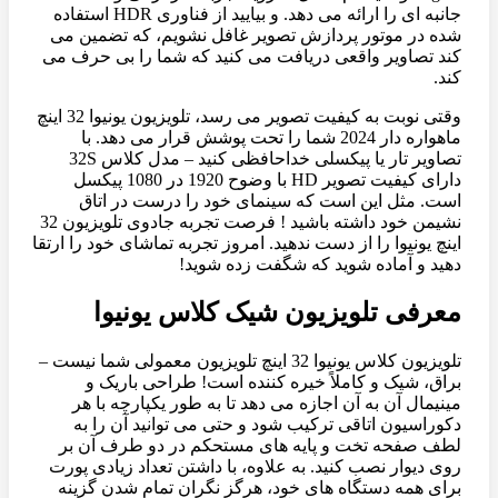
جانبه ای را ارائه می دهد. و بیایید از فناوری HDR استفاده
شده در موتور پردازش تصویر غافل نشویم، که تضمین می
کند تصاویر واقعی دریافت می کنید که شما را بی حرف می
کند.
وقتی نوبت به کیفیت تصویر می رسد، تلویزیون یونیوا 32 اینچ
ماهواره دار 2024 شما را تحت پوشش قرار می دهد. با
تصاویر تار یا پیکسلی خداحافظی کنید – مدل کلاس 32S
دارای کیفیت تصویر HD با وضوح 1920 در 1080 پیکسل
است. مثل این است که سینمای خود را درست در اتاق
نشیمن خود داشته باشید ! فرصت تجربه جادوی تلویزیون 32
اینچ یونیوا را از دست ندهید. امروز تجربه تماشای خود را ارتقا
دهید و آماده شوید که شگفت زده شوید!
معرفی تلویزیون شیک کلاس یونیوا
تلویزیون کلاس یونیوا 32 اینچ تلویزیون معمولی شما نیست –
براق، شیک و کاملاً خیره کننده است! طراحی باریک و
مینیمال آن به آن اجازه می دهد تا به طور یکپارچه با هر
دکوراسیون اتاقی ترکیب شود و حتی می توانید آن را به
لطف صفحه تخت و پایه های مستحکم در دو طرف آن بر
روی دیوار نصب کنید. به علاوه، با داشتن تعداد زیادی پورت
برای همه دستگاه های خود، هرگز نگران تمام شدن گزینه