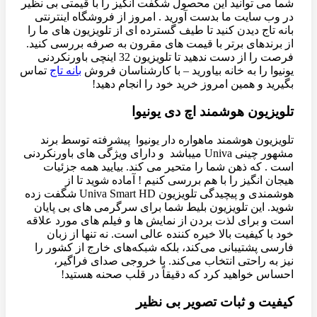
شما می توانید این محصول شگفت انگیز را با قیمتی بی نظیر
در وب سایت ما بدست آورید . امروز از فروشگاه اینترنتی
بانه تاج دیدن کنید تا طیف گسترده ای از تلویزیون های ما را
از برندهای برتر با قیمت های مقرون به صرفه بررسی کنید.
فرصت را از دست ندهید تا تلویزیون 32 اینچی باورنکردنی
یونیوا را به خانه بیاورید – با کارشناسان فروش
بانه تاج
تماس
بگیرید و همین امروز خرید خود را انجام دهید!
تلویزیون هوشمند اچ دی یونیوا
تلویزیون هوشمند ماهواره دار یونیوا پیشرفته توسط برند
مشهور چینی Univa میباشد و دارای ویژگی های باورنکردنی
است . که ذهن شما را متحیر می کند. بیایید همه جزئیات
هیجان انگیز را با هم بررسی کنیم ! آماده شوید تا از
هوشمندی و پیچیدگی تلویزیون Univa Smart HD شگفت زده
شوید. این تلویزیون بلیط شما برای سرگرمی های بی پایان
است و برای لذت بردن از نمایش ها و فیلم های مورد علاقه
خود با کیفیت بالا خیره کننده عالی است. نه تنها از زبان
فارسی پشتیبانی می‌کند، بلکه شبکه‌های خارج از کشور را
نیز به راحتی انتخاب می‌کند. با خروجی صدای فراگیر،
احساس خواهید کرد که دقیقاً در قلب صحنه هستید!
کیفیت و ثبات تصویر بی نظیر