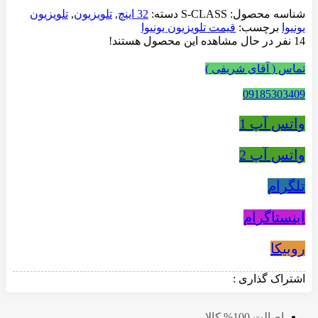
شناسه محصول:
S-CLASS
دسته:
32 اینچ
,
تلویزیون
,
تلویزیون
یونیوا
برچسب:
قیمت تلویزیون یونیوا
14
نفر در حال مشاهده این محصول هستند!
تماس ( آقای شریفی )
09185303409
واتس آپ 1
واتس آپ 2
تلگرام
اینستاگرام
روبیکا
اشتراک گذاری :
اصالت 100% کالا