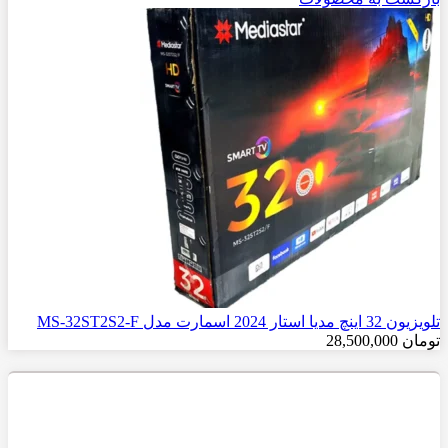
تلویزیون 32 اینچ مدیا استار 2024 اسمارت مدل MS-32ST2S2-F
تومان
28,500,000