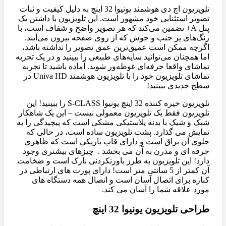
تلویزیون اچ دی هوشمند یونیوا 32 اینچ به دلیل کیفیت و ثبات
تصویر استثنایی خود مشهور است. این تلویزیون با داشتن یک
پنل A+ تضمین می‌کند که هر تصویر واضح و شفاف است، با
رنگ‌های پر جنب و جوش که از روی صفحه بیرون می‌آیند.
اگرچه ممکن است عمیق‌ترین عمق تصویر را نداشته باشد،
اما همچنان می‌توانید سایه‌های طبیعی را ببینید و در یک تجربه
تماشای واقعا حرفه‌ای غوطه‌ور شوید. آماده باشید تا تجربه
تماشای تلویزیون خود را با تلویزیون هوشمند Univa HD در
سطح جدیدی ببینید!
تلویزیون خیره کننده 32 اینچ یونیوا S-CLASS را ببینید! این
تلویزیون فقط یک تلویزیون معمولی نیست – این یک شاهکار
شیک و شیک با بدنه پلاستیکی مشکی است که پیچیدگی را به
نمایش می گذارد. پشت تلویزیون ساده است، در حالی که
جلوی آن براق است و دارای قاب باریکی است که ظاهری
حرفه ای و مدرن به آن می بخشد . چیزهای بیشتری وجود
دارد! این تلویزیون به طرز باورنکردنی نازک است و ضخامت
آن کمتر از 5 سانتی متر است! دارای پورت های ارتباطی در
کناره برای اتصال آسان است و اتصال همه دستگاه های
مورد علاقه شما را آسان می کند.
طراحی تلویزیون یونیوا 32 اینچ