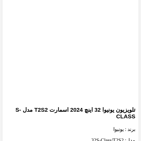
بزرگنمایی تصویر
تلویزیون یونیوا 32 اینچ 2024 اسمارت T2S2 مدل S-
CLASS
برند : یونیوا
مدل: 32S-Class/T2S2