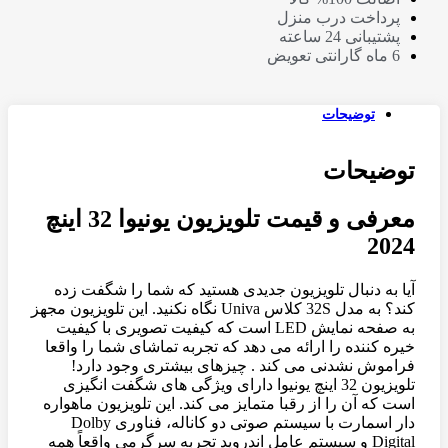
پرداخت درب منزل
پشتیبانی 24 ساعته
6 ماه گارانتی تعویض
توضیحات
توضیحات
معرفی و قیمت تلویزیون یونیوا 32 اینچ
2024
آیا به دنبال تلویزیون جدیدی هستید که شما را شگفت زده
کند؟ به مدل 32S کلاس Univa نگاه نکنید. این تلویزیون مجهز
به صفحه نمایش LED است که کیفیت تصویری با کیفیت
خیره کننده را ارائه می دهد که تجربه تماشای شما را واقعا
فراموش نشدنی می کند . چیزهای بیشتری وجود دارد!
تلویزیون 32 اینچ یونیوا دارای ویژگی های شگفت انگیزی
است که آن را از رقبا متمایز می کند. این تلویزیون ماهواره
دار اسمارت با سیستم صوتی دو کاناله، فناوری Dolby
Digital و سیستم عامل اندروید تجربه سرگرمی واقعاً همه