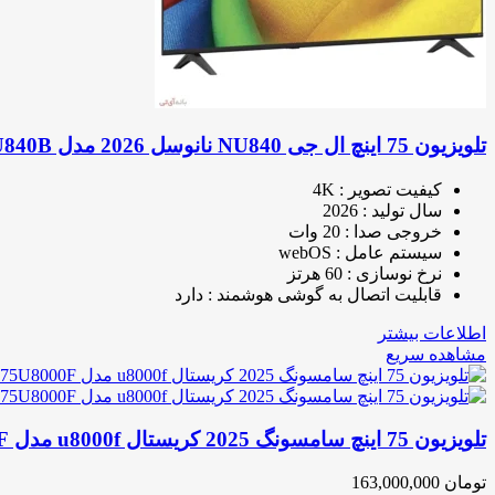
تلویزیون 75 اینچ ال جی NU840 نانوسل 2026 مدل 75NU840B
کیفیت تصویر : 4K
سال تولید : 2026
خروجی صدا : 20 وات
سیستم عامل : webOS
نرخ نوسازی : 60 هرتز
قابلیت اتصال به گوشی هوشمند : دارد
اطلاعات بیشتر
مشاهده سریع
تلویزیون 75 اینچ سامسونگ 2025 کریستال u8000f مدل 75U8000F
تومان
163,000,000