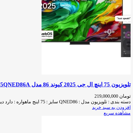
لباسشویی بوش
لباسشویی هایسنس
لباسشویی یونیوا
لباسشویی جنرال برلین
لباسشویی بکو
تخفیف شگفت انگیز
تلویزیون 75 اینچ ال جی 2025 کیوند 86 مدل 75QNED86A
تومان
219,000,000
دسته بندی : تلویزیون مدل : QNED86 سایز : 75 اینج ماهواره : دارد دیجیتال : دارد ریفرش سرعت : 120 هرتز
افزودن به سبد خرید
مشاهده سریع