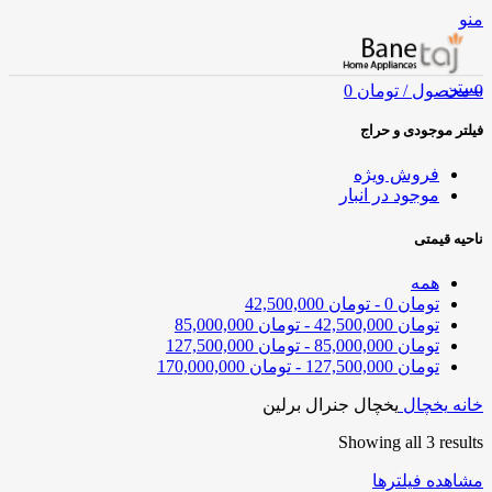
منو
بستن
0
محصول
/
تومان
0
فیلتر موجودی و حراج
فروش ویژه
موجود در انبار
ناحیه قیمتی
همه
تومان
0
-
تومان
42,500,000
تومان
42,500,000
-
تومان
85,000,000
تومان
85,000,000
-
تومان
127,500,000
تومان
127,500,000
-
تومان
170,000,000
خانه
یخچال
یخچال جنرال برلین
Showing all 3 results
مشاهده فیلترها