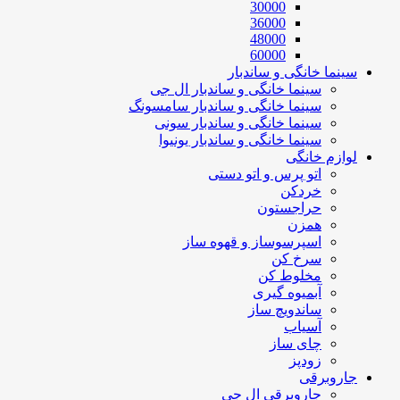
30000
36000
48000
60000
سینما خانگی و ساندبار
سینما خانگی و ساندبار ال جی
سینما خانگی و ساندبار سامسونگ
سینما خانگی و ساندبار سونی
سینما خانگی و ساندبار یونیوا
لوازم خانگی
اتو پرس و اتو دستی
خردکن
حراجستون
همزن
اسپرسوساز و قهوه ساز
سرخ کن
مخلوط کن
آبمیوه گیری
ساندویچ ساز
آسیاب
چای ساز
زودپز
جاروبرقی
جاروبرقی ال جی