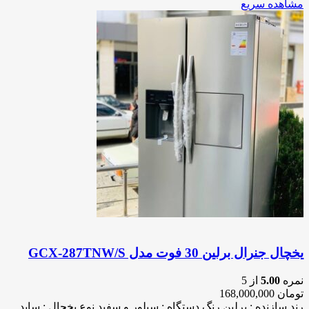
مشاهده سریع
یخچال جنرال برلین 30 فوت مدل GCX-287TNW/S
نمره
5.00
از 5
تومان
168,000,000
رند سازنده : برلین رنگ دستگاه : سیلور و سفید نوع یخچال : ساید