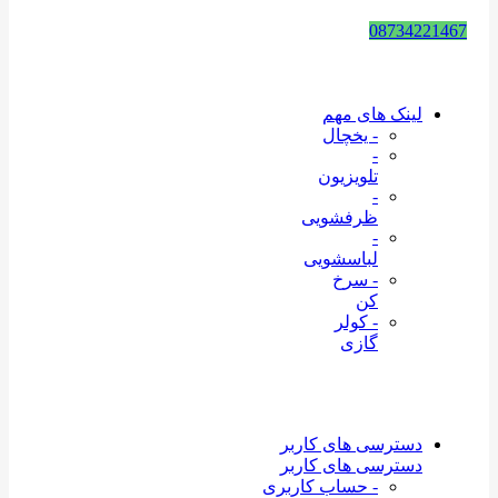
08734221467
لینک های مهم
- یخچال
-
تلویزیون
-
ظرفشویی
-
لباسشویی
- سرخ
کن
- کولر
گازی
دسترسی های کاربر
دسترسی های کاربر
- حساب کاربری