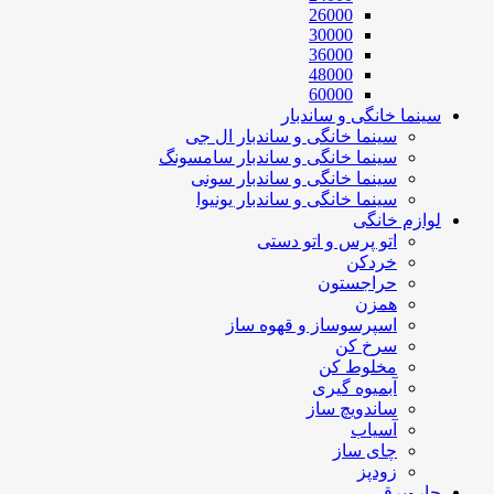
26000
30000
36000
48000
60000
سینما خانگی و ساندبار
سینما خانگی و ساندبار ال جی
سینما خانگی و ساندبار سامسونگ
سینما خانگی و ساندبار سونی
سینما خانگی و ساندبار یونیوا
لوازم خانگی
اتو پرس و اتو دستی
خردکن
حراجستون
همزن
اسپرسوساز و قهوه ساز
سرخ کن
مخلوط کن
آبمیوه گیری
ساندویچ ساز
آسیاب
چای ساز
زودپز
جاروبرقی