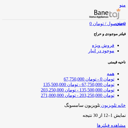
منو
بستن
0
محصول
/
تومان
0
فیلتر موجودی و حراج
فروش ویژه
موجود در انبار
ناحیه قیمتی
همه
تومان
0
-
تومان
67,750,000
تومان
67,750,000
-
تومان
135,500,000
تومان
135,500,000
-
تومان
203,250,000
تومان
203,250,000
-
تومان
271,000,000
خانه
تلویزیون
تلویزیون سامسونگ
نمایش 1–12 از 30 نتیجه
مشاهده فیلترها