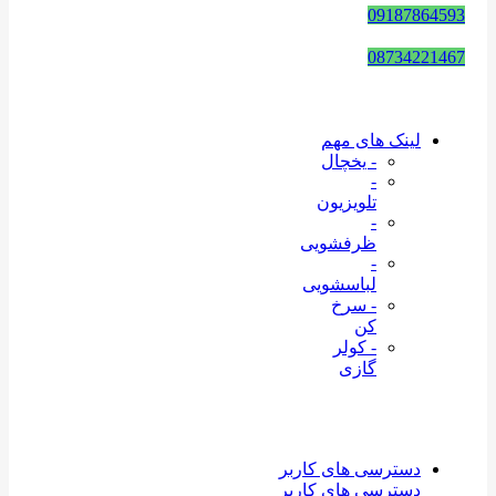
09187864593
08734221467
لینک های مهم
- یخچال
-
تلویزیون
-
ظرفشویی
-
لباسشویی
- سرخ
کن
- کولر
گازی
دسترسی های کاربر
دسترسی های کاربر