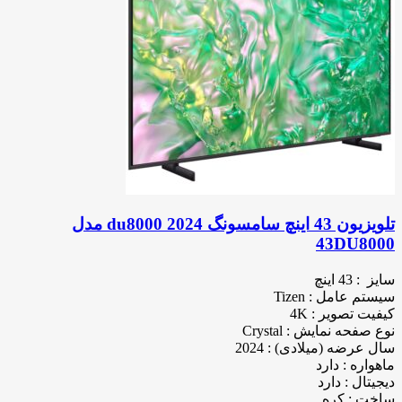
تلویزیون 43 اینچ سامسونگ du8000 2024 مدل
43DU8000
سایز : 43 اینچ
سیستم عامل : Tizen
کیفیت تصویر : 4K
نوع صفحه نمایش : Crystal
سال عرضه (میلادی) : 2024
ماهواره : دارد
دیجیتال : دارد
ساخت : کره