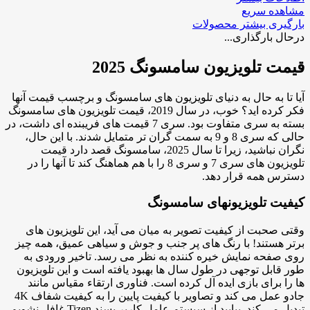
مشاهده سریع
بارگیری بیشتر محصولات
درحال بارگذاری...
قیمت تلویزیون سامسونگ 2025
آیا تا به حال به دنیای تلویزیون های سامسونگ و برچسب قیمت آنها
فکر کرده اید؟ خوب، در سال 2019، قیمت تلویزیون های سامسونگ
بسته به سری متفاوت بود. سری 7 قیمت های فریبنده ای داشت، در
حالی که سری 8 و 9 به سمت گران تر متمایل شدند. با این حال،
نگران نباشید، زیرا تا سال 2025، سامسونگ قصد دارد قیمت
تلویزیون های سری 7 و سری 8 را با هم هماهنگ کند تا آنها را در
دسترس همه قرار دهد.
کیفیت تلویزیونهای سامسونگ
وقتی صحبت از کیفیت تصویر به میان می آید، این تلویزیون های
برتر هستند! با رنگ های پر جنب و جوش و سیاهی عمیق، همه چیز
روی صفحه نمایش خیره کننده به نظر می رسد. تاخیر ورودی به
طور قابل توجهی در طول سال ها بهبود یافته است و این تلویزیون
ها را برای بازی ایده آل کرده است. فناوری ارتقاء مقیاس مانند
جادو عمل می کند و تصاویر با کیفیت پایین را به کیفیت شفاف 4K
تبدیل می کند. بیایید از سیستم عامل کاربر پسند Tizen غافل نشویم