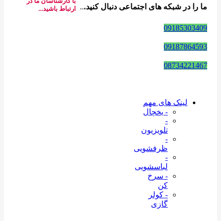
با کارشناسان ما در
ما را در شبکه های اجتماعی دنبال کنید.
..
ارتباط باشید...
09185303409
09187864593
08734221467
لینک های مهم
- یخچال
-
تلویزیون
-
ظرفشویی
-
لباسشویی
- سرخ
کن
- کولر
گازی