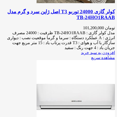
کولر گازی 24000 توربو T3 اصل ژاپن سرد و گرم مدل
TB-24HO1RAAB
تومان
101,200,000
مدل کولر گازی : TB-24HO1RAAB ظرفیت : 24000 مصرف
انرژی : A عملکرد دستگاه : سرما و گرما موقعیت نصب : دیواری
سازگار با آب و هوای : T3 قدرت پرتاب باد : 15 متر مربع جهت
جریان باد : 4 جهت رنگ : سفید
افزودن به سبد خرید
مشاهده سریع