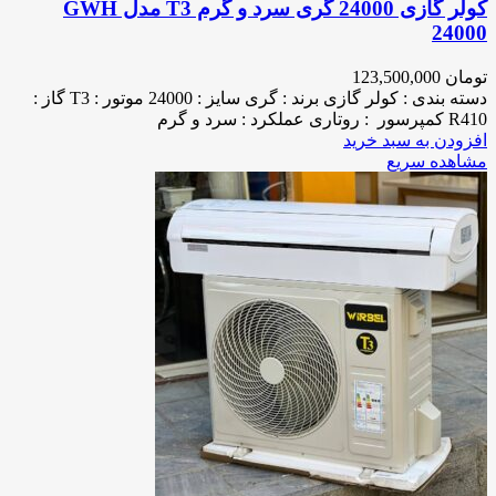
کولر گازی 24000 گری سرد و گرم T3 مدل GWH
24000
تومان
123,500,000
دسته بندی : کولر گازی برند : گری سایز : 24000 موتور : T3 گاز :
R410 کمپرسور : روتاری عملکرد : سرد و گرم
افزودن به سبد خرید
مشاهده سریع