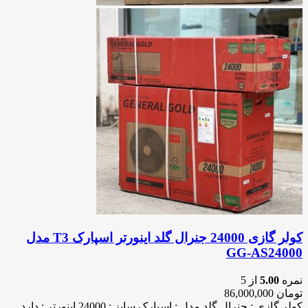
کولر گازی 24000 جنرال گلد اینورتر اسپارک T3 مدل
GG-AS24000
نمره
5.00
از 5
تومان
86,000,000
کولر گازی : جنرال گلد مدل : اسپارک سایز : 24000 اینورتر : دارد