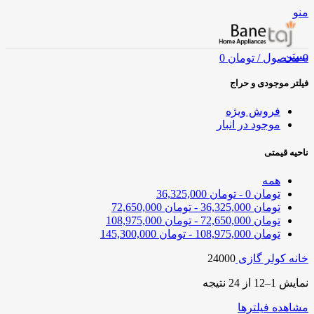
منو
بستن
0
محصول
/
تومان
0
فیلتر موجودی و حراج
فروش ویژه
موجود در انبار
ناحیه قیمتی
همه
تومان
0
-
تومان
36,325,000
تومان
36,325,000
-
تومان
72,650,000
تومان
72,650,000
-
تومان
108,975,000
تومان
108,975,000
-
تومان
145,300,000
خانه
کولر گازی
24000
نمایش 1–12 از 24 نتیجه
مشاهده فیلترها