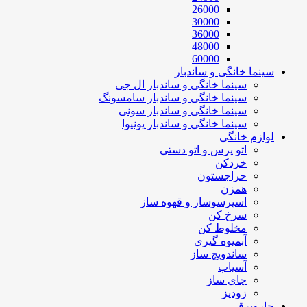
26000
30000
36000
48000
60000
سینما خانگی و ساندبار
سینما خانگی و ساندبار ال جی
سینما خانگی و ساندبار سامسونگ
سینما خانگی و ساندبار سونی
سینما خانگی و ساندبار یونیوا
لوازم خانگی
اتو پرس و اتو دستی
خردکن
حراجستون
همزن
اسپرسوساز و قهوه ساز
سرخ کن
مخلوط کن
آبمیوه گیری
ساندویچ ساز
آسیاب
چای ساز
زودپز
جاروبرقی