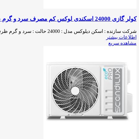
کولر گازی 24000 اسکندی لوکس کم مصرف سرد و گرم SC24E-Pro
شرکت سازنده : اسکن دیلوکس مدل : 24000 حالت : سرد و گرم ظرفیت (بی تی یو) : 24000 نوع گاز (مبرد) : R410A تکنولوژی : دانمارک مونتاژ : چین نوع کمپرسور : روتاری
اطلاعات بیشتر
مشاهده سریع