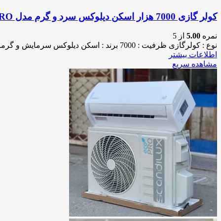
کولر گازی 7000 هزار اسکن دیلوکس سرد و گرم مدل SC07E-PRO
نمره
5.00
از 5
نوع : کولرگازی ظرفیت : 7000 برند : اسکن دیلوکس سرمایش و گرمایش : دارد گاز مبرد : R410A اصالت :
اطلاعات بیشتر
مشاهده سریع