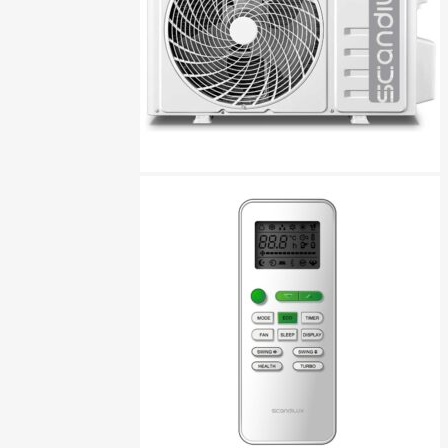
لباسشویی بوش
لباسشویی هایسنس
لباسشویی یونیوا
لباسشویی جنرال برلین
لباسشویی بکو
تخفیف شگفت انگیز