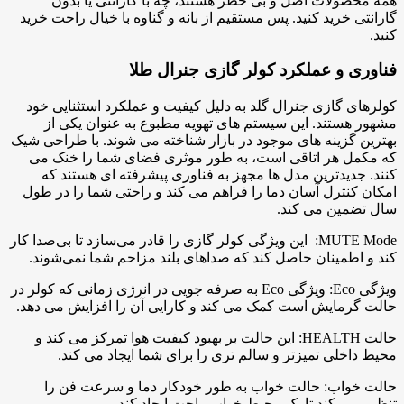
همه محصولات اصل و بی خطر هستند، چه با گارانتی یا بدون
گارانتی خرید کنید. پس مستقیم از بانه و گناوه با خیال راحت خرید
کنید.
فناوری و عملکرد کولر گازی جنرال طلا
کولرهای گازی جنرال گلد به دلیل کیفیت و عملکرد استثنایی خود
مشهور هستند. این سیستم های تهویه مطبوع به عنوان یکی از
بهترین گزینه های موجود در بازار شناخته می شوند. با طراحی شیک
که مکمل هر اتاقی است، به طور موثری فضای شما را خنک می
کنند. جدیدترین مدل ها مجهز به فناوری پیشرفته ای هستند که
امکان کنترل آسان دما را فراهم می کند و راحتی شما را در طول
سال تضمین می کند.
MUTE Mode: این ویژگی کولر گازی را قادر می‌سازد تا بی‌صدا کار
کند و اطمینان حاصل کند که صداهای بلند مزاحم شما نمی‌شوند.
ویژگی Eco: ویژگی Eco به صرفه جویی در انرژی زمانی که کولر در
حالت گرمایش است کمک می کند و کارایی آن را افزایش می دهد.
حالت HEALTH: این حالت بر بهبود کیفیت هوا تمرکز می کند و
محیط داخلی تمیزتر و سالم تری را برای شما ایجاد می کند.
حالت خواب: حالت خواب به طور خودکار دما و سرعت فن را
تنظیم می کند تا یک محیط خواب راحت ایجاد کند.