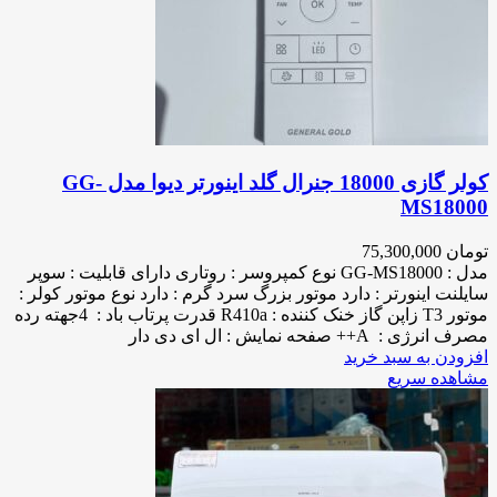
کولر گازی 18000 جنرال گلد اینورتر دیوا مدل GG-
MS18000
تومان
75,300,000
مدل : GG-MS18000 نوع کمپروسر : روتاری دارای قابلیت : سوپر
سایلنت اینورتر : دارد موتور بزرگ سرد گرم : دارد نوع موتور کولر :
موتور T3 زاپن گاز خنک کننده : R410a قدرت پرتاب باد : 4جهته رده
مصرف انرژی : A++ صفحه نمایش : ال ای دی دار
افزودن به سبد خرید
مشاهده سریع