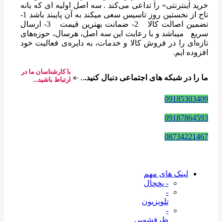
خرید اینترنتی» را تداعی می‌کند . سه اصل اولیه ای که بانه
تاج از نخستین روز تاسیس سعی میکند به آن پایبند باشد 1-
تضمین اصالت کالا 2- ضمانت بهترین قیمت 3- ارسال
سریع میباشد و با رعایت این سه اصل، هرسال، حوزه‌های
تازه‌ای را در فروش کالا و خدمات، به دایره‌ی فعالیت خود
افزوده ایم.
با کارشناسان ما در
ما را در شبکه های اجتماعی دنبال کنید.
..
ارتباط باشید...
09185303409
09187864593
08734221467
لینک های مهم
- یخچال
-
تلویزیون
-
ظرفشویی