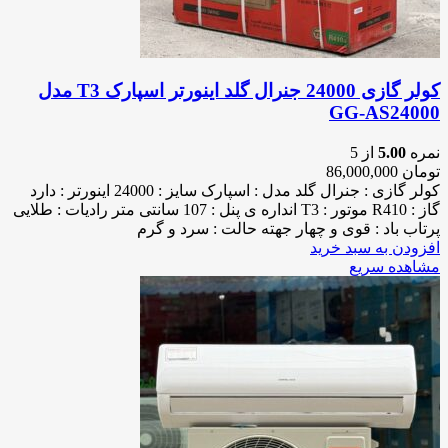
کولر گازی 24000 جنرال گلد اینورتر اسپارک T3 مدل
GG-AS24000
نمره
5.00
از 5
تومان
86,000,000
کولر گازی : جنرال گلد مدل : اسپارک سایز : 24000 اینورتر : دارد
گاز : R410 موتور : T3 انداره ی پنل : 107 سانتی متر رادیات : طلایی
پرتاب باد : قوی و چهار جهته حالت : سرد و گرم
افزودن به سبد خرید
مشاهده سریع