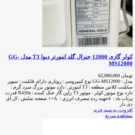
کولر گازی 12000 جنرال گلد اینورتر دیوا T3 مدل GG-
MS12000
تومان
62,000,000
مدل : GG-MS12000 نوع کمپروسر : روتاری دارای قابلیت : سوپر
سایلنت کلاس منطقه : T3 اینورتر : دارد موتور بزرگ سرد گرم :
دارد نوع موتور کولر : موتور T3 زاپن گاز خنک کننده : R410a قدرت
پرتاب باد : 4جهته رده مصرف انرژی : A++ صفحه نمایش : ال ای
دی دار
افزودن به سبد خرید
مشاهده سریع