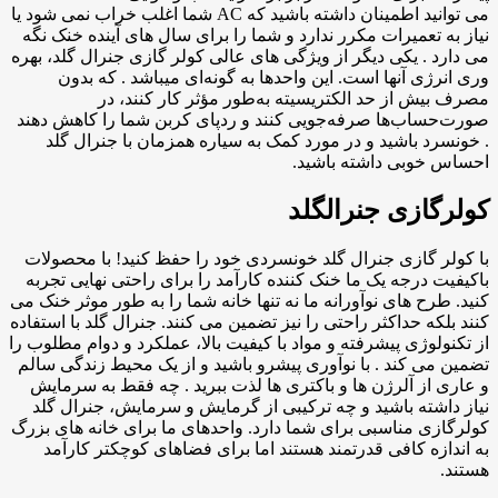
می توانید اطمینان داشته باشید که AC شما اغلب خراب نمی شود یا
نیاز به تعمیرات مکرر ندارد و شما را برای سال های آینده خنک نگه
می دارد . یکی دیگر از ویژگی های عالی کولر گازی جنرال گلد، بهره
وری انرژی آنها است. این واحدها به گونه‌ای میباشد . که بدون
مصرف بیش از حد الکتریسیته به‌طور مؤثر کار کنند، در
صورت‌حساب‌ها صرفه‌جویی کنند و ردپای کربن شما را کاهش دهند
. خونسرد باشید و در مورد کمک به سیاره همزمان با جنرال گلد
احساس خوبی داشته باشید.
کولرگازی جنرالگلد
با کولر گازی جنرال گلد خونسردی خود را حفظ کنید! با محصولات
باکیفیت درجه یک ما خنک کننده کارآمد را برای راحتی نهایی تجربه
کنید. طرح های نوآورانه ما نه تنها خانه شما را به طور موثر خنک می
کنند بلکه حداکثر راحتی را نیز تضمین می کنند. جنرال گلد با استفاده
از تکنولوژی پیشرفته و مواد با کیفیت بالا، عملکرد و دوام مطلوب را
تضمین می کند . با نوآوری پیشرو باشید و از یک محیط زندگی سالم
و عاری از آلرژن ها و باکتری ها لذت ببرید . چه فقط به سرمایش
نیاز داشته باشید و چه ترکیبی از گرمایش و سرمایش، جنرال گلد
کولرگازی مناسبی برای شما دارد. واحدهای ما برای خانه های بزرگ
به اندازه کافی قدرتمند هستند اما برای فضاهای کوچکتر کارآمد
هستند.