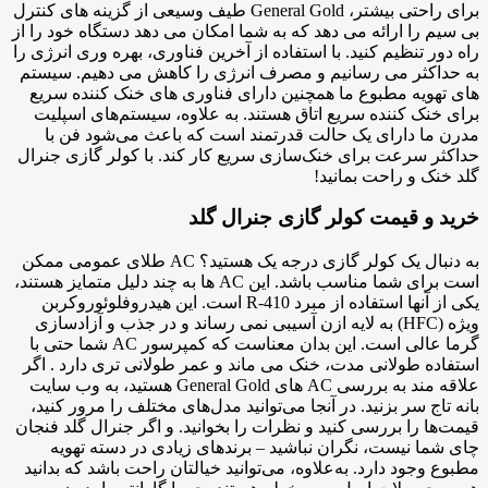
برای راحتی بیشتر، General Gold طیف وسیعی از گزینه های کنترل
بی سیم را ارائه می دهد که به شما امکان می دهد دستگاه خود را از
راه دور تنظیم کنید. با استفاده از آخرین فناوری، بهره وری انرژی را
به حداکثر می رسانیم و مصرف انرژی را کاهش می دهیم. سیستم
های تهویه مطبوع ما همچنین دارای فناوری های خنک کننده سریع
برای خنک کننده سریع اتاق هستند. به علاوه، سیستم‌های اسپلیت
مدرن ما دارای یک حالت قدرتمند است که باعث می‌شود فن با
حداکثر سرعت برای خنک‌سازی سریع کار کند. با کولر گازی جنرال
گلد خنک و راحت بمانید!
خرید و قیمت کولر گازی جنرال گلد
به دنبال یک کولر گازی درجه یک هستید؟ AC طلای عمومی ممکن
است برای شما مناسب باشد. این AC ها به چند دلیل متمایز هستند،
یکی از آنها استفاده از مبرد R-410 است. این هیدروفلوئوروکربن
ویژه (HFC) به لایه ازن آسیبی نمی رساند و در جذب و آزادسازی
گرما عالی است. این بدان معناست که کمپرسور AC شما حتی با
استفاده طولانی مدت، خنک می ماند و عمر طولانی تری دارد . اگر
علاقه مند به بررسی AC های General Gold هستید، به وب سایت
بانه تاج سر بزنید. در آنجا می‌توانید مدل‌های مختلف را مرور کنید،
قیمت‌ها را بررسی کنید و نظرات را بخوانید. و اگر جنرال گلد فنجان
چای شما نیست، نگران نباشید – برندهای زیادی در دسته تهویه
مطبوع وجود دارد. به‌علاوه، می‌توانید خیالتان راحت باشد که بدانید