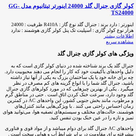
کولر گازی جنرال گلد 24000 اینورتر تیتانیوم مدل GG-
TS24000
اینورتر : دارد برند : جنرال گلد نوع گاز : R410A ظرفیت : 24000
هزار نوع کولر گازی : اسپلیت تک پنل کولر گازی هوشمند : ندارد
اطلاعات بیشتر
مشاهده سریع
ویژگی های کولر گازی جنرال گلد
جنرال گلد یک برند شناخته شده در دنیای کولر گازی است که به
دلیل واحدهای باکیفیت خود که کار را انجام می دهند محبوبیت دارد.
چه برای خانه خود یا یک ساختمان بزرگ به یکی از آنها نیاز داشته
باشید، جنرال گلد شما را با انواع گزینه های کم مصرف در نظر
میگیرد . یکی از بهترین چیزهایی که در مورد کولرهای گازی جنرال
گلد وجود دارد، سرعت خنک کردن اتاق است . حتی در مناطق گرم
و مرطوب، مانند بخش جنوبی کشور، این واحدهای AC در کمترین
زمان احساس راحتی می کنند . با ویژگی‌هایی مانند کنترل‌های
هوشمند، حالت‌های مختلف و سیستم‌های تصفیه هوا، می‌توانید هوای
تمیز و تازه را در عین خنک بودن تنفس کنید.
واحدهای AC جنرال گلد برای دوام میباشد و از مواد قوی و فناوری
پیشرفته برای مقاومت در برابر شرایط آب و هوایی سخت است .