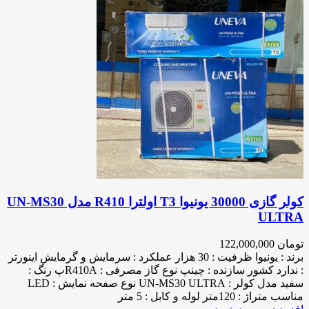
کولر گازی 30000 یونیوا T3 اولترا R410 مدل UN-MS30
ULTRA
تومان
122,000,000
برند : یونیوا ظرفیت : 30 هزار عملکرد : سرمایش و گرمایش اینورتر
: ندارد کشور سازنده : چینپ نوع گاز مصرفی : R410Aپ رنگ :
سفید مدل کولر : UN-MS30 ULTRA نوع صفحه نمایش : LED
مناسب متراژ : 120متر لوله و کابل : 5 متر