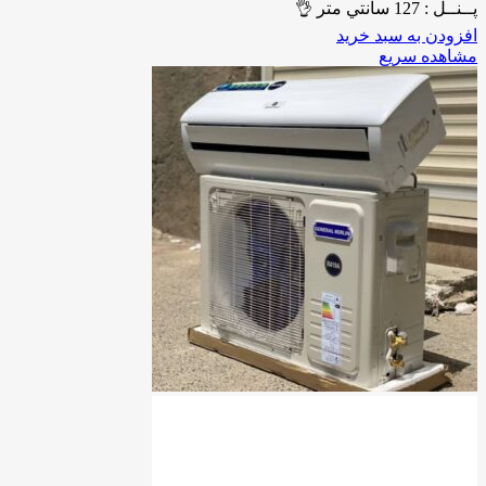
پــنــل : 127 سانتي متر 👌
افزودن به سبد خرید
مشاهده سریع