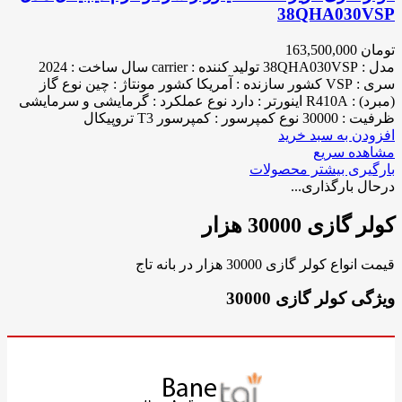
38QHA030VSP
تومان
163,500,000
مدل : 38QHA030VSP تولید کننده : carrier سال ساخت : 2024
سری : VSP کشور سازنده : آمریکا کشور مونتاژ : چین نوع گاز
(مبرد) : R410A اینورتر : دارد نوع عملکرد : گرمایشی و سرمایشی
ظرفیت : 30000 نوع کمپرسور : کمپرسور T3 تروپیکال
افزودن به سبد خرید
مشاهده سریع
بارگیری بیشتر محصولات
درحال بارگذاری...
کولر گازی 30000 هزار
قیمت انواع کولر گازی 30000 هزار در بانه تاج
ویژگی کولر گازی 30000