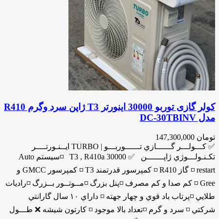
کولر گازی توربو 30000 اینورتر T3 ژاپن سرد وگرم R410
مدل DC-30TBINV
تومان
147,300,000
✅ كـــولـــر گــــــازي تــــــوربـــو | TURBO ايــنـورتــــر
تكـنـولـــوژي ژاپـــــــن ✅ 30000 T3 , R410a ◽️سيستم Auto
restart ◽️ گاز R410 ◽️ كمپرسور قدرتمند T3 ◽️ كمپرسور GMCC و
Gree ◽️ كم صدا و كم مصرف ◽️پنل بزرگ ◽️مــوتــور بــزرگ ◽️راديات
طلايي ◽️پرتاب باد قوي و چهار جهته ◽️ داراي ١٠ سال گارانتي
شركتي ◽️ سرد و گرم ◽️تعداد بالا موجود ◽️ كارتون شيشه ❌ طـــول