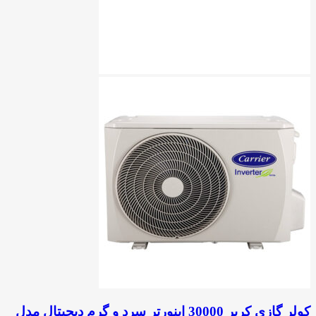
کولر گازی کریر 30000 اینورتر سرد و گرم دیجیتال مدل