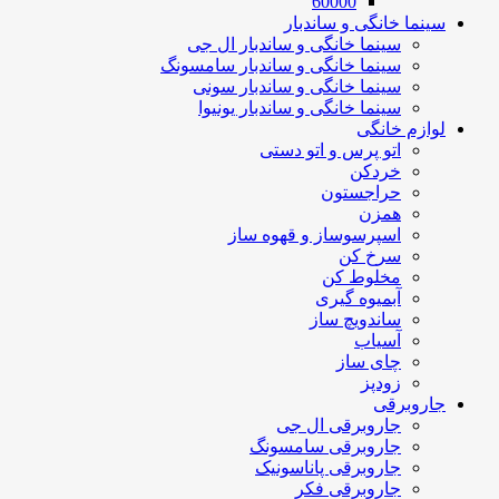
60000
سینما خانگی و ساندبار
سینما خانگی و ساندبار ال جی
سینما خانگی و ساندبار سامسونگ
سینما خانگی و ساندبار سونی
سینما خانگی و ساندبار یونیوا
لوازم خانگی
اتو پرس و اتو دستی
خردکن
حراجستون
همزن
اسپرسوساز و قهوه ساز
سرخ کن
مخلوط کن
آبمیوه گیری
ساندویچ ساز
آسیاب
چای ساز
زودپز
جاروبرقی
جاروبرقی ال جی
جاروبرقی سامسونگ
جاروبرقی پاناسونیک
جاروبرقی فکر