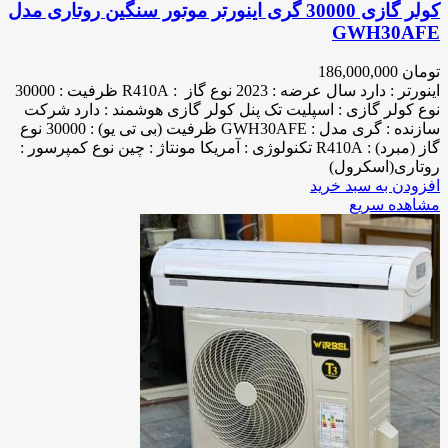
کولر گازی 30000 گری اینورتر موتور سنگین روتاری مدل
GWH30AFE
تومان
186,000,000
اینورتر : دارد سال عرضه : 2023 نوع گاز : R410A ظرفیت : 30000
نوع کولر گازی : اسپلیت تک پنل کولر گازی هوشمند : دارد شرکت
سازنده : گری مدل : GWH30AFE ظرفیت (بی تی یو) : 30000 نوع
گاز (مبرد) : R410A تکنولوژی : آمریکا مونتاژ : چین نوع کمپرسور :
روتاری(اسکرول)
افزودن به سبد خرید
مشاهده سریع