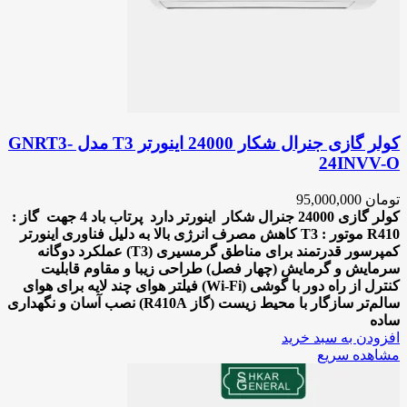
کولر گازی جنرال شکار 24000 اینورتر T3 مدل GNRT3-
24INVV-O
تومان
95,000,000
کولر گازی 24000 جنرال شکار
اینورتر دارد
پرتاب باد 4 جهت
گاز :
R410
موتور : T3
کاهش مصرف انرژی بالا به دلیل فناوری اینورتر
کمپرسور قدرتمند برای مناطق گرمسیری (T3)
عملکرد دوگانه
سرمایش و گرمایش (چهار فصل)
طراحی زیبا و مقاوم
قابلیت
کنترل از راه دور با گوشی (Wi-Fi)
فیلتر هوای چند لایه برای هوای
سالم‌تر
سازگار با محیط زیست (گاز R410A)
نصب آسان و نگهداری
ساده
افزودن به سبد خرید
مشاهده سریع