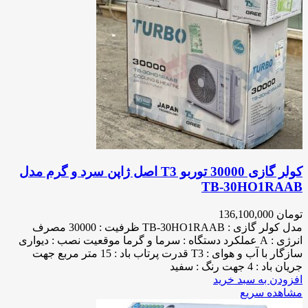
کولر گازی 30000 توربو T3 اصل ژاپن سرد و گرم مدل
TB-30HO1RAAB
تومان
136,100,000
مدل کولر گازی : TB-30HO1RAAB ظرفیت : 30000 مصرف
انرژی : A عملکرد دستگاه : سرما و گرما موقعیت نصب : دیواری
سازگار با آب و هوای : T3 قدرت پرتاب باد : 15 متر مربع جهت
جریان باد : 4 جهت رنگ : سفید
افزودن به سبد خرید
مشاهده سریع