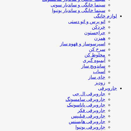
سینما خانگی و ساندبار سونی
سینما خانگی و ساندبار یونیوا
لوازم خانگی
اتو پرس و اتو دستی
خردکن
حراجستون
همزن
اسپرسوساز و قهوه ساز
سرخ کن
مخلوط کن
آبمیوه گیری
ساندویچ ساز
آسیاب
چای ساز
زودپز
جاروبرقی
جاروبرقی ال جی
جاروبرقی سامسونگ
جاروبرقی پاناسونیک
جاروبرقی فکر
جاروبرقی فیلیپس
جاروبرقی هایسنس
جاروبرقی یونیوا