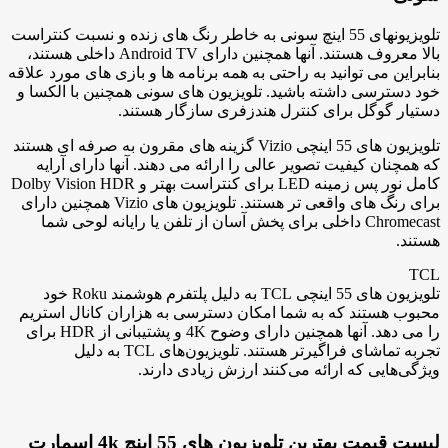
تلویزیونهای 55 اینچ سونی به خاطر رنگ های زنده و نسبت کنتراست
بالا معروف هستند. آنها همچنین دارای Android TV داخلی هستند،
بنابراین می توانید به راحتی به همه برنامه ها و بازی های مورد علاقه
خود دسترسی داشته باشید. تلویزیون های سونی همچنین با الکسا و
دستیار گوگل برای کنترل هندزفری سازگار هستند.
تلویزیون های 55 اینچی Vizio گزینه های مقرون به صرفه ای هستند
که همچنان کیفیت تصویر عالی را ارائه می دهند. آنها دارای آرایه
کامل نور پس زمینه LED برای کنتراست بهتر و Dolby Vision HDR
برای رنگ های واقعی تر هستند. تلویزیون های Vizio همچنین دارای
Chromecast داخلی برای پخش آسان از تلفن یا رایانه لوحی شما
هستند.
TCL
تلویزیون های 55 اینچی TCL به دلیل پلتفرم هوشمند Roku خود
محبوب هستند که به شما امکان دسترسی به هزاران کانال استریم
را می دهد. آنها همچنین دارای وضوح 4K و پشتیبانی از HDR برای
تجربه تماشای فراگیرتر هستند. تلویزیون‌های TCL به دلیل
ویژگی‌هایی که ارائه می‌کنند ارزش زیادی دارند.
لیست قیمت بهترین تلویزیون های 55 اینچ 4k اسمارت