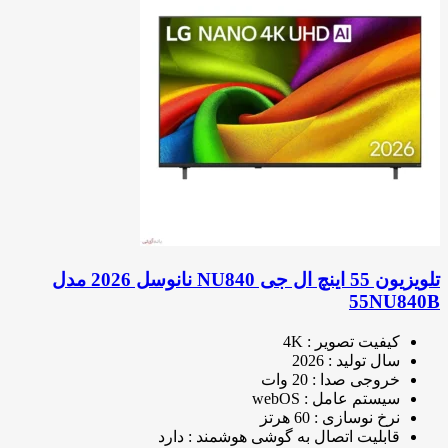
تلویزیون 55 اینچ ال جی NU840 نانوسل 2026 مدل
55NU840B
کیفیت تصویر : 4K
سال تولید : 2026
خروجی صدا : 20 وات
سیستم عامل : webOS
نرخ نوسازی : 60 هرتز
قابلیت اتصال به گوشی هوشمند : دارد