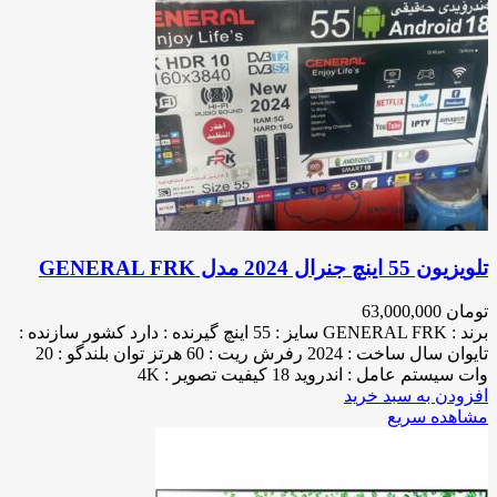
تلویزیون 55 اینچ جنرال 2024 مدل GENERAL FRK
تومان
63,000,000
برند : GENERAL FRK سایز : 55 اینچ گیرنده : دارد کشور سازنده :
تایوان سال ساخت : 2024 رفرش ریت : 60 هرتز توان بلندگو : 20
وات سیستم عامل : اندروید 18 کیفیت تصویر : 4K
افزودن به سبد خرید
مشاهده سریع