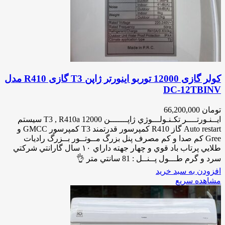
کولر گازی 12000 توربو اینورتر ژاپن T3 گازی R410 مدل
DC-12TBINV
تومان
66,200,000
ايــنـورتــــر تكـنـولـــوژي ژاپـــــــن 12000 T3 , R410a سيستم
Auto restart گاز R410 كمپرسور قدرتمند T3 كمپرسور GMCC و
Gree كم صدا و كم مصرف پنل بزرگ مــوتــور بــزرگ راديات
طلايي پرتاب باد قوي و چهار جهته داراي ١٠ سال گارانتي شركتي
سرد و گرم طـــول پــنــل : 81 سانتي متر 👌
افزودن به سبد خرید
مشاهده سریع