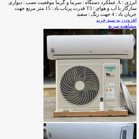
انرژی : A عملکرد دستگاه : سرما و گرما موقعیت نصب : دیواری
سازگار با آب و هوای : T3 قدرت پرتاب باد : 15 متر مربع جهت
جریان باد : 4 جهت رنگ : سفید
افزودن به سبد خرید
مشاهده سریع