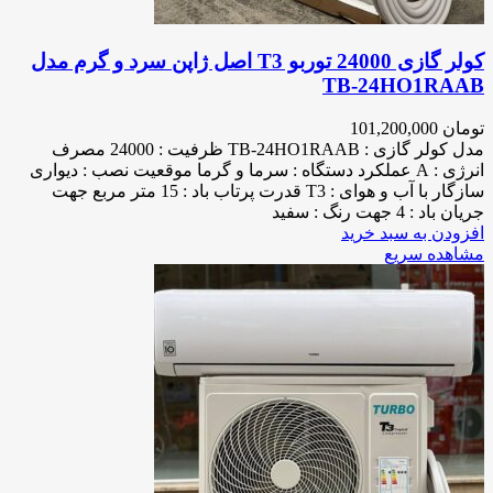
کولر گازی 24000 توربو T3 اصل ژاپن سرد و گرم مدل
TB-24HO1RAAB
تومان
101,200,000
مدل کولر گازی : TB-24HO1RAAB ظرفیت : 24000 مصرف
انرژی : A عملکرد دستگاه : سرما و گرما موقعیت نصب : دیواری
سازگار با آب و هوای : T3 قدرت پرتاب باد : 15 متر مربع جهت
جریان باد : 4 جهت رنگ : سفید
افزودن به سبد خرید
مشاهده سریع