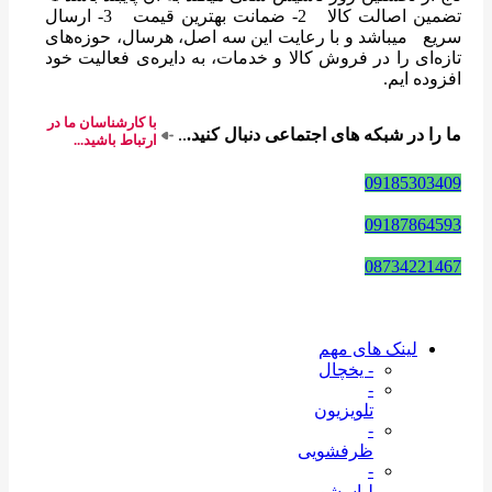
تضمین اصالت کالا 2- ضمانت بهترین قیمت 3- ارسال
سریع میباشد و با رعایت این سه اصل، هرسال، حوزه‌های
تازه‌ای را در فروش کالا و خدمات، به دایره‌ی فعالیت خود
افزوده ایم.
با کارشناسان ما در
ما را در شبکه های اجتماعی دنبال کنید.
..
ارتباط باشید...
09185303409
09187864593
08734221467
لینک های مهم
- یخچال
-
تلویزیون
-
ظرفشویی
-
لباسشویی