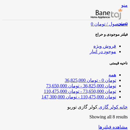
منو
بستن
0
محصول
/
تومان
0
فیلتر موجودی و حراج
فروش ویژه
موجود در انبار
ناحیه قیمتی
همه
تومان
0
-
تومان
36,825,000
تومان
36,825,000
-
تومان
73,650,000
تومان
73,650,000
-
تومان
110,475,000
تومان
110,475,000
-
تومان
147,300,000
خانه
کولر گازی
کولر گازی توربو
Showing all 8 results
مشاهده فیلترها