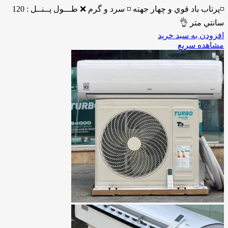
◽️پرتاب باد قوي و چهار جهته ◽️ سرد و گرم ❌ طـــول پــنــل : 120
سانتي متر 👌
افزودن به سبد خرید
مشاهده سریع