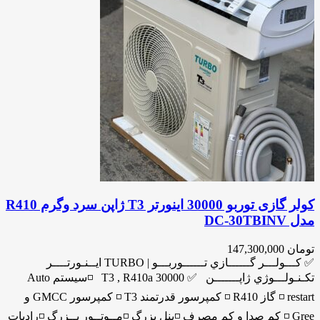
کولر گازی توربو 30000 اینورتر T3 ژاپن سرد وگرم R410
مدل DC-30TBINV
تومان
147,300,000
✅ كـــولـــر گــــــازي تــــــوربـــو | TURBO ايــنـورتــــر
تكـنـولـــوژي ژاپـــــــن ✅ 30000 T3 , R410a ◽️سيستم Auto
restart ◽️ گاز R410 ◽️ كمپرسور قدرتمند T3 ◽️ كمپرسور GMCC و
Gree ◽️ كم صدا و كم مصرف ◽️پنل بزرگ ◽️مــوتــور بــزرگ ◽️راديات