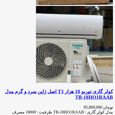
کولر گازی توربو 18 هزار T3 اصل ژاپن سرد و گرم مدل
TB-18HO1RAAB
تومان
85,800,000
مدل کولر گازی : TB-18HO1RAAB ظرفیت : 18000 مصرف