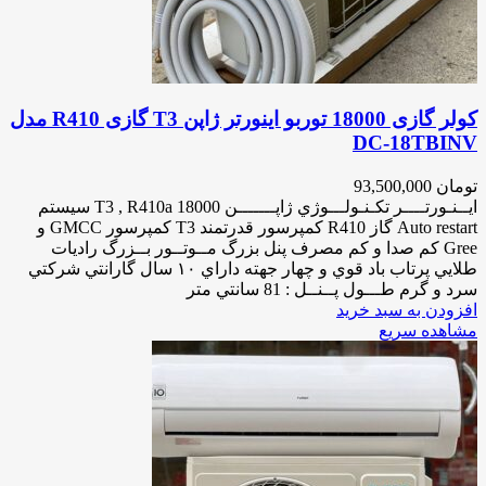
کولر گازی 18000 توربو اینورتر ژاپن T3 گازی R410 مدل
DC-18TBINV
تومان
93,500,000
ايــنـورتــــر تكـنـولـــوژي ژاپـــــــن 18000 T3 , R410a سيستم
Auto restart گاز R410 كمپرسور قدرتمند T3 كمپرسور GMCC و
Gree كم صدا و كم مصرف پنل بزرگ مــوتــور بــزرگ راديات
طلايي پرتاب باد قوي و چهار جهته داراي ١٠ سال گارانتي شركتي
سرد و گرم طـــول پــنــل : 81 سانتي متر
افزودن به سبد خرید
مشاهده سریع