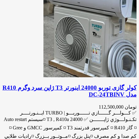
کولر گازی توربو 24000 اینورتر T3 ژاپن سرد وگرم R410
مدل DC-24TBINV
تومان
112,500,000
✅ كـــولـــر گــــــازي تــــــوربـــو | TURBO ايــنـورتــــر
تكـنـولـــوژي ژاپـــــــن ✅ 24000 T3 , R410a ◽️سيستم Auto restart
◽️ گاز R410 ◽️ كمپرسور قدرتمند T3 ◽️ كمپرسور GMCC و Gree ◽️
كم صدا و كم مصرف ◽️پنل بزرگ ◽️مــوتــور بــزرگ ◽️راديات طلايي