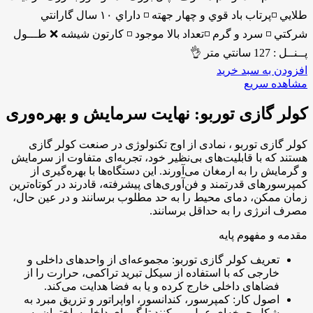
طلايي ◽️پرتاب باد قوي و چهار جهته ◽️ داراي ١٠ سال گارانتي
شركتي ◽️ سرد و گرم ◽️تعداد بالا موجود ◽️ كارتون شيشه ❌ طـــول
پــنــل : 127 سانتي متر 👌
افزودن به سبد خرید
مشاهده سریع
کولر گازی توربو: نهایت سرمایش و بهره‌وری
کولر گازی توربو ، نمادی از اوج تکنولوژی در صنعت کولر گازی
هستند که با قابلیت‌های بی‌نظیر خود، تجربه‌ای متفاوت از سرمایش
و گرمایش را به ارمغان می‌آورند. این دستگاه‌ها با بهره‌گیری از
کمپرسورهای قدرتمند و فن‌آوری‌های پیشرفته، قادرند در کوتاه‌ترین
زمان ممکن، دمای محیط را به حد مطلوب برسانند و در عین حال،
مصرف انرژی را به حداقل برسانند.
مقدمه و مفهوم پایه
تعریف کولر گازی توربو: مجموعه‌ای از واحدهای داخلی و
خارجی که با استفاده از سیکل تبرید تراکمی، حرارت را از
فضاهای داخلی خارج کرده و یا به فضا هدایت می‌کند.
اصول کار: کمپرسور، کندانسور، اواپراتور و تزریق مبرد به
شکل چرخه‌ای عمل می‌کنند تا گرمای داخل ساختمان به