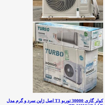
کولر گازی 30000 توربو T3 اصل ژاپن سرد و گرم مدل