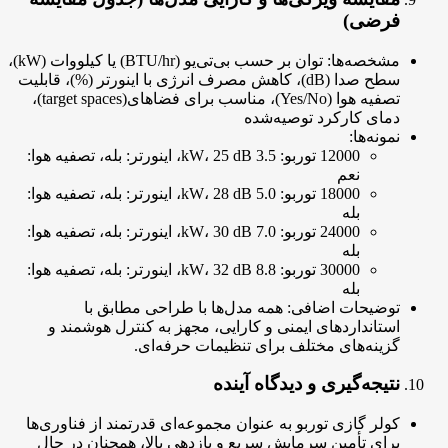
فرضی)
مشخصه‌ها: توان بر حسب بی‌تی‌یو (BTU/hr) یا کیلووات (kW)،
سطح صدا (dB)، کاهش مصرف انرژی با اینورتر (%)، قابلیت
تصفیه هوا (Yes/No)، مناسب برای فضاهای(target spaces)،
دمای کارکرد توصیه‌شده
نمونه‌ها:
12000 توربو: 3.5 kW، 25 dB، اینورتر: بله، تصفیه هوا:
نعم
18000 توربو: 5.0 kW، 28 dB، اینورتر: بله، تصفیه هوا:
بله
24000 توربو: 7.0 kW، 30 dB، اینورتر: بله، تصفیه هوا:
بله
30000 توربو: 8.8 kW، 32 dB، اینورتر: بله، تصفیه هوا:
بله
توضیحات اضافی: همه مدل‌ها با طراحی مطابق با
استانداردهای ایمنی و کارایی، مجهز به کنترل هوشمند و
گزینه‌های مختلف برای تنظیمات حرفه‌ای.
نتیجه‌گیری و دیدگاه آینده
کولر گازی توربو به عنوان مجموعه‌ای قدرتمند از فناوری‌ها
برای تأمین سرمایش سریع و بازدهی بالا، همچنان در حال