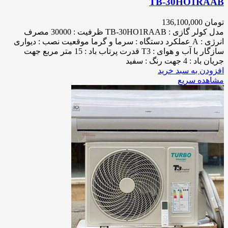
TB-30HO1RAAB
تومان
136,100,000
مدل کولر گازی : TB-30HO1RAAB ظرفیت : 30000 مصرف
انرژی : A عملکرد دستگاه : سرما و گرما موقعیت نصب : دیواری
سازگار با آب و هوای : T3 قدرت پرتاب باد : 15 متر مربع جهت
جریان باد : 4 جهت رنگ : سفید
افزودن به سبد خرید
مشاهده سریع