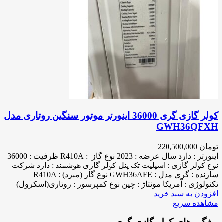
کولر گازی گری 36000 اینورتر موتور سنگین روتاری مدل
GWH36QFXH
تومان
220,500,000
اینورتر : دارد سال عرضه : 2023 نوع گاز : R410A ظرفیت : 36000
نوع کولر گازی : اسپلیت تک پنل کولر گازی هوشمند : دارد شرکت
سازنده : گری مدل : GWH36AFE نوع گاز (مبرد) : R410A
تکنولوژی : آمریکا مونتاژ : چین نوع کمپرسور : روتاری(اسکرول)
افزودن به سبد خرید
مشاهده سریع
ویژگی های کولر گازی گری