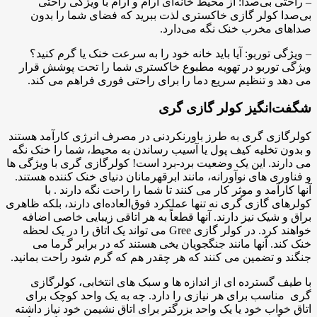
– راحتی بی‌صدا: از محیط خانه‌ای آرام و آرام با ویژگی راحتی
بی‌صدا کولر گازی خاکستری لذت ببرید که فضای شما را بدون
صداهای مخرب خنک نگه می‌دارد.
– ویژگی توربو: آیا باید خانه خود را به سرعت خنک یا گرم کنید؟
ویژگی توربو در تهویه مطبوع خاکستری شما را تحت پوشش قرار
می دهد و تنظیم سریع دما را برای راحتی فوری فراهم می کند.
شگفت‌انگیز کولر گازی گری
کولرگازی گری به طرز باورنکردنی در مصرف انرژی کارآمد هستند
و بدون تخلیه کیف پول یا آسیب رساندن به محیط، شما را خنک نگه
می دارند. این یک وضعیت برد-برد است! کولرگازی گری با ویژگی ها
و فناوری های نوآورانه، مانند ابرقهرمانان دنیای خنک کننده هستند.
آنها کارآمد و موثر کار می کنند تا شما را راحت نگه دارند . با
کولرهای گازی گری نه تنها عملکرد فوق‌العاده‌ای دارند، بلکه ظاهری
براق و شیک نیز دارند. آنها قطعاً به هر اتاقی زیبایی خاصی اضافه
خواهند کرد. در کولر گازی Gree می تواند یک اتاق را در یک لحظه
خنک کند. آنها مانند جنگجویان یخی هستند که در برابر گرما می
جنگند و تضمین می کنند که هر چقدر هم که گرم شود راحت بمانید.
با طیف گسترده ای از اندازه ها و سبک های انتخابی، کولرگازی
گری مناسب برای هر نیازی را دارد. چه به یک واحد کوچک برای
اتاق خواب خود یا یک واحد بزرگتر برای اتاق نشیمن خود نیاز داشته