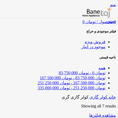
منو
بستن
0
محصول
/
تومان
0
فیلتر موجودی و حراج
فروش ویژه
موجود در انبار
ناحیه قیمتی
همه
تومان
0
-
تومان
83,750,000
تومان
83,750,000
-
تومان
167,500,000
تومان
167,500,000
-
تومان
251,250,000
تومان
251,250,000
-
تومان
335,000,000
خانه
کولر گازی
کولر گازی گری
Showing all 7 results
مشاهده فیلترها