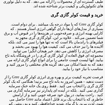
طیف گسترده ای از محصولات را ارائه می دهد . که به دلیل نوآوری
های تکنولوژیکی و کیفیت برتر شناخته شده اند.
خرید و قیمت کولر گازی گری
کولر گازی Gree که با مواد درجه یک میباشد . برای دوام است.
بسیاری از مدل‌های آن‌ها دارای گواهی انرژی استار هستند . که
کارایی بهینه انرژی و صرفه‌جویی در هزینه‌ها را در قبوض آب و برق
شما تضمین می‌کند . علاوه بر این، کولرگازی گری مجهز به
فیلترهای با راندمان بالا است که نه تنها هوا را تمیز می کند، بلکه
آلاینده ها را نیز حذف می کند، کیفیت هوا را بهبود می بخشد و
مصرف انرژی را کاهش می دهد. خبر هیجان انگیز! می توانید
مجموعه ای فوق العاده از کولر گازی گری را در فروشگاه بانه تاج
بیابید. آنها لیست قیمت جامعی را برای انواع کولر گازی ارائه می
دهند که به شما امکان می دهد گزینه های مختلفی را مرور کنید و
متناسب با نیاز خود را بیابید.
فرصت تجربه کیفیت برتر و بهره وری انرژی کولر گازی Gree را از
دست ندهید – همین امروز به بانه تاج سر بزنید! هنگامی که یک کولر
گازی گری را انتخاب می کنید . فقط روی یک خانه خنک سرمایه
گذاری نمی کنید . بلکه در آینده ای پایدارتر نیز سرمایه گذاری می
کنید . راحت بمانید، در پول خود صرفه جویی کنید و از آرامش
خاطری که با انتخاب یک برند قابل اعتماد مانند Gree حاصل می
شود، لذت ببرید. با گرمای شدید خداحافظی کنید و به روشی کم