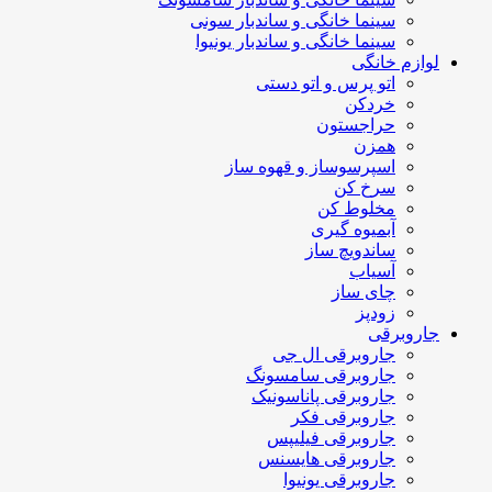
سینما خانگی و ساندبار سونی
سینما خانگی و ساندبار یونیوا
لوازم خانگی
اتو پرس و اتو دستی
خردکن
حراجستون
همزن
اسپرسوساز و قهوه ساز
سرخ کن
مخلوط کن
آبمیوه گیری
ساندویچ ساز
آسیاب
چای ساز
زودپز
جاروبرقی
جاروبرقی ال جی
جاروبرقی سامسونگ
جاروبرقی پاناسونیک
جاروبرقی فکر
جاروبرقی فیلیپس
جاروبرقی هایسنس
جاروبرقی یونیوا