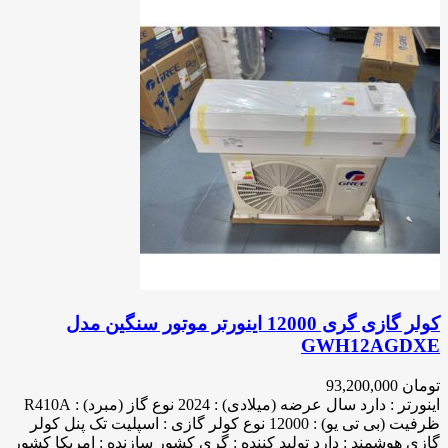
کولر گازی گری 12000 اینورتر موتور سنگین مدل
GWH12AGDXE
تومان
93,200,000
اینورتر : دارد سال عرضه (میلادی) : 2024 نوع گاز (مبرد) : R410A
ظرفیت (بی تی یو) : 12000 نوع کولر گازی : اسپلیت تک پنل کولر
گازی هوشمند : دارد تولید کننده : گری کشور سازنده : امریکا کشور