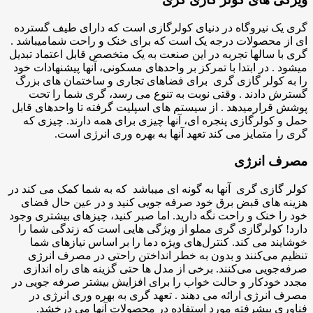
گری یک نیروگاه در دنیای کولرگازی است که دارای طیف گسترده
ای از محصولات درجه یک است که برای خنک و راحت شمامیباشد .
گری با سالها تجربه در این صنعت به یک متخصص قابل اعتماد تبدیل
میشود . در ابتدا با تمرکز بر واحدهای مسکونی، آنها پیشنهادات خود
را به کولر گازی گری برای فضاهای تجاری و ساختمان های بزرگ
گسترش دادند . وقتی نوبت به تنوع می رسد، گری شما را تحت
پوشش قرارمیدهد . از سیستم های اسپلیت گرفته تا واحدهای قابل
حمل و کولرگازی پنجره ای، آنها چیزی برای همه دارند. چیزی که
گری را متمایز می کند تعهد آنها به بهره وری انرژی است.
مصرف انرژی
کولر گازی گری آنها به گونه ای میباشد که به شما کمک می کند در
هزینه های قبض برق خود صرفه جویی کنید و در عین حال فضای
خود را خنک و راحت نگه دارید. اما صبر کنید، چیزهای بیشتری وجود
دارد! کولرگازی گری مملو از ویژگی هایی است که زندگی شما را
خوشایند می کند. کنترل‌های ویژه دما را بر اساس نیازهای شما
تنظیم می‌کنند و بدون به خطر انداختن راحتی در مصرف انرژی
صرفه‌جویی می‌کنند. برخی از مدل ها حتی گزینه های راه اندازی
مجدد خودکار و حالت خواب را برای افزایش بیشتر صرفه جویی در
مصرف انرژی ارائه می دهند . تعهد گری به بهره وری انرژی در
فناوری پیشرفته مورد استفاده در محصولات آنها می درخشد.