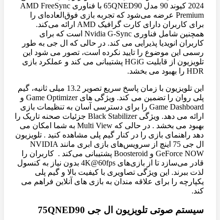
2024 کیوند 90 مدل 65QNED90 با فناوری AMD FreeSync
Premium عرضه می‌شود که تجربه بازی فوق‌العاده‌ای را
برای کاربران دارای کارت گرافیک AMD ارائه می‌کند.
همچنین شامل فناوری Nvidia G-Sync است که برای
کاربران انویدیا پذیرایی می کند. در حالی که ال جی به طور
رسمی این موضوع را تایید نکرده است، تصور می شود این
تلویزیون از قابلیت HGiG پشتیبانی می کند و عملکرد بازی
HDR را بهبود می بخشد.
این تلویزیون با زمان پاسخ سریع تصویر 13.2 میلی ثانیه، گیم
پلی روان را تضمین می کند. ویژگی های Game Optimizer و
Game Dashboard را برای دسترسی آسان به تنظیمات بازی
ارائه می دهد. ویژگی Black Stabilizer جزئیات صحنه تاریک را
بهبود می بخشد . در حالی که Multi View به شما امکان می
دهد راهنمای بازی را در کنار گیم پلی مشاهده کنید . تلویزیون
ال جی 75 اینچ از سرویس‌های بازی ابری مانند NVIDIA
GeForce NOW و Boosteroid پشتیبانی می‌کند . کاربران را
قادر می‌سازد تا از بازی‌های 4K@60fps بدون نیاز به کنسول
لذت ببرند. این ویژگی تصاویری با کیفیت بالا و گیم پلی
یکپارچه را برای علاقه مندان به بازی های آنلاین فراهم می
کند.
سیستم صوتی تلویزیون ال جی 75QNED90