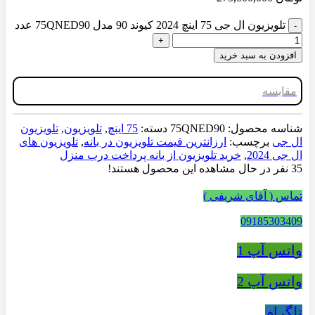
تلویزیون ال جی 75 اینچ 2024 کیوند 90 مدل 75QNED90 عدد
افزودن به سبد خرید
مقایسه
شناسه محصول:
75QNED90
دسته:
75 اینچ
,
تلویزیون
,
تلویزیون
ال جی
برچسب:
ارزانترین قیمت تلویزیون در بانه
,
تلویزیون های
ال جی 2024
,
خرید تلویزیون از بانه پرداخت درب منزل
35
نفر در حال مشاهده این محصول هستند!
تماس ( آقای شریفی )
09185303409
واتس آپ 1
واتس آپ 2
تلگرام