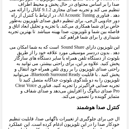
صدا را بر اساس محتوای در حال پخش و محیط اطراف
تنظیم می کند و تجربه صدای مجازی 9.1.2 کانال را ارائه می
دهد . فناوری AI Acoustic Tuning، در ارتباط با کنترل از راه
دور جادویی ال‌جی، برای تنظیم دقیق صدای تلویزیون به‌طور
خاص برای شما همکاری می‌کند. با تجزیه و تحلیل ابعاد اتاق و
فاصله بین شما و تلویزیون، صدا بهینه میباشد تا بهترین تجربه
شنیداری را برای شما فراهم کند.
این تلویزیون دارای Sound Share است که به شما امکان می
دهد . بدون دردسر موسیقی مورد علاقه خود را از طریق
بلوتوث از دستگاه تلفن همراه یا سایر دستگاه های سازگار
پخش کنید. علاوه بر این، برای راحتی بیشتر، می توانید به
راحتی صدای تلویزیون را بر روی تلفن همراه خود انتقال و
پخش کنید . با قابلیت Bluetooth Surround Ready، می‌توانید
تلویزیون را به دو بلندگوی بلوتوث جداگانه متصل کنید تا
تجربه صدایی فراگیرتر را تجربه کنید. فناوری Clear Voice
Pro صدای دیالوگ را افزایش می‌دهد و صدای شفاف و
متمایز گوینده را تضمین می‌کند.
کنترل صدا هوشمند
ال جی برای جلوگیری از تغییرات ناگهانی صدا، قابلیت تنظیم
خودکار صدا را در این تلویزیون ادغام کرده است. این عملکرد