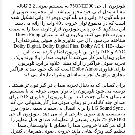
تلویزیون ال جی 75QNED90 به سیستم صوتی 2.2 کاناله
مشابه مدل قبلی خود مجهز میباشد . این مجموعه صوتی از
دو بلندگوی 10 واتی و دو بلندگوی ووفر 10 واتی تشکیل شده
است که در مجموع توان خروجی 40 وات را ارائه می دهد.
این بلندگوها که در پایین تلویزیون قرار دارند، صدا را به سمت
پایین ساطع می کنند، پیکربندی که به عنوان Down Firing
شناخته می شود . ال جی فناوری‌های صوتی پیشرفته‌ای از
جمله Dolby Digital، Dolby Digital Plus، Dolby AC4، HE-
AAC و DTS را در این تلویزیون ادغام کرده است. این
فناوری‌ها با هم کار می‌کنند تا کیفیت صدا را بالا ببرند و یک
تجربه صوتی فراگیر را ارائه دهند. علاوه بر این، تلویزیون
دارای فناوری Dolby Atmos است که یک جلوه صدای فراگیر
مجازی برای یک تجربه تماشای پیشرفته ایجاد می کند.
برای کسانی که به دنبال تجربه صدای فراگیر قوی تر هستند .
توصیه می شود تلویزیون را با نوار صوتی حرفه ای یا سیستم
سینمای خانگی جفت کنند. این تلویزیون از فناوری DTS برای
صدای چند کاناله در نوارهای صوتی سازگار پشتیبانی می کند
. LG Sound Sync را برای اتصال بی سیم یا سیمی بدون درز
به سیستم های صوتی خارجی ارائه می دهد . تلویزیون ال جی
75QNED90 طیف وسیعی از تنظیمات صدای قابل تنظیم را
ارائه می‌کند تا خروجی صدا را مطابق با اولویت‌های شما
تنظیم کند. ویژگی‌هایی مانند خروجی صوتی همزمان، کنترل