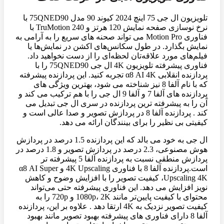
تلویزیون ال جی 75 اینچ 2024 کیوند 90 مدل 75QNED90 با
نرخ نوسازی صفحه نمایش 120 هرتز و TruMotion 240 با
فناوری Motion Pro می تواند صحنه های سریع را به آرامی به
نمایش بگذارد. در طول سکانس‌های اکشن در نمایش‌ها یا
فیلم‌های مورد علاقه‌تان لحظه‌ای را از دست نخواهید داد.
فناوری پیشرفته تلویزیون 4K ال جی 75QNED90 را با
پردازنده انقلابی α8 AI 4K تجربه کنید. این پردازنده پیشرفته
که با نام آلفا 8 نیز شناخته می شود، بهترین ویژگی های
پردازنده های آلفا 7 و آلفا 9 ال جی را با هم ترکیب می کند و
آن را به پیشرفته ترین پردازنده در سری ال جی تبدیل می
کند . پردازنده آلفا 8 در پردازش تصویر و صدا عالی است و
کیفیتی بی نظیر را برای بینندگان ارائه می دهد.
ال جی به خود می بالد که این پردازنده 1.5 درصد در پردازش
هوش مصنوعی، 2.3 درصد در پردازش تصویر و 1.8 درصد در
پردازش منطقی نسبت به پردازنده آلفا 5 پیشرفته تر
است.پردازنده آلفا 8 با فناوری 4K Upscaling و α8 AI Super
Upscaling 4K، کیفیت تصویر را با افزایش وضوح و کاهش
نویز افزایش می دهد. این فناوری پیشرفته حتی می‌تواند
محتوای با کیفیت پایین‌تر مانند 1080p، 2K و 720p را به
کیفیت تصویر نزدیک به 4K ارتقا دهد . علاوه بر این، پردازنده
آلفا 8 دارای فناوری های پیشرفته بهبود تصویر مانند بهبود