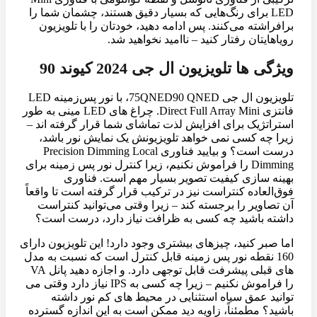
LED برای رنگ‌هایی که بسیار دقیق هستند، چشمان شما را
برافراشته می‌کنند. پس ادامه دهید، خودتان را با تلویزیون
رویاهایتان رفتار کنید – ناامید نخواهید شد.
ویژگی ها تلویزیون ال جی 2024 کیوند 90
تلویزیون ال جی 75QNED90 QNED، با نور پس‌زمینه LED
فانتزی Direct Full Array Mini. چراغ های LED مینی به طور
استراتژیک برای افزایش لذت تماشای شما قرار گرفته اند –
زیرا چه کسی نمی خواهد تلویزیونش یک نمایش نور باشد،
درست است؟ و بیایید فناوری Precision Dimming Local
Dimming را فراموش نکنیم، زیرا کنترل نور پس زمینه برای
بهینه سازی کیفیت تصویر بسیار مهم است. فناوری
فوق‌العاده کنتراست نیز در ترکیب قرار گرفته است تا واقعاً
آن تصاویر را برجسته کند – زیرا وقتی می‌توانید کنتراست
داشته باشید چه کسی به ظرافت نیاز دارد، درست است؟
اما صبر کنید، چیزهای بیشتری وجود دارد! این تلویزیون دارای
160 نقطه نور پس زمینه قابل کنترل است که نسبت به مدل
های قبلی پیشرفت قابل توجهی دارد. و اجازه دهید پانل VA
را فراموش نکنیم – زیرا چه کسی به IPS نیاز دارد وقتی می
توانید عمق سیاه استثنایی در محیط های کم نور داشته
باشید؟ مطمئناً، زاویه دید ممکن است به این اندازه گسترده