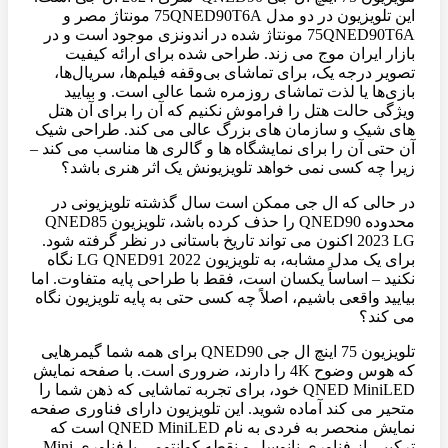
این تلویزیون در دو مدل 75QNED90T6A مونتاژ مصر و
75QNED90T6A مونتاژ شده در اندونزی موجود است و در
بازار ایران موج می زند. طراحی شده برای ارائه کیفیت
تصویر درجه یک، برای تماشای بی‌وقفه فیلم‌ها، سریال‌ها،
بازی‌ها یا لذت تماشای روزمره شما عالی است. و بیایید
ویژگی حالت هتل را فراموش نکنیم که آن را برای آن هتل
های شیک و سازمان های بزرگ عالی می کند. طراحی شیک
آن حتی آن را برای نمایشگاه ها و گالری ها مناسب می کند –
زیرا چه کسی نمی خواهد تلویزیونش یک اثر هنری باشد؟
در حالی که ال جی ممکن است سال گذشته تلویزیونی در
محدوده QNED90 را حذف کرده باشد، تلویزیون QNED85
2023 LG اکنون می تواند تاریخ باستانی در نظر گرفته شود.
برای یک مدل مشابه، به تلویزیون LG QNED91 2022 نگاه
نکنید – اساساً یکسان است، فقط با طراحی پایه متفاوت. اما
بیایید واقعی باشیم، اصلاً چه کسی حتی به پایه تلویزیون نگاه
می کند؟
تلویزیون 75 اینچ ال جی QNED90 برای همه شما گیمرهایی
که هوس وضوح 4K را دارند، ضروری است. با صفحه نمایش
QNED MiniLED خود، برای تجربه تماشایی که ذهن شما را
متحیر می کند آماده شوید. این تلویزیون دارای فناوری صفحه
نمایش منحصر به فردی به نام QNED MiniLED است که
ترکیبی از فناوری نانوسل و نقطه کوانتومی با فناوری Mini