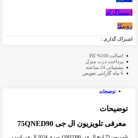
اینستاگرام
روبیکا
اشتراک گذاری :
اصالت 100% کالا
پرداخت درب منزل
پشتیبانی 24 ساعته
6 ماه گارانتی تعویض
توضیحات
توضیحات
معرفی تلویزیون ال جی 75QNED90
تلویزیون 75 اینچ ال جی QNED90 سری 2024 ال جی است.