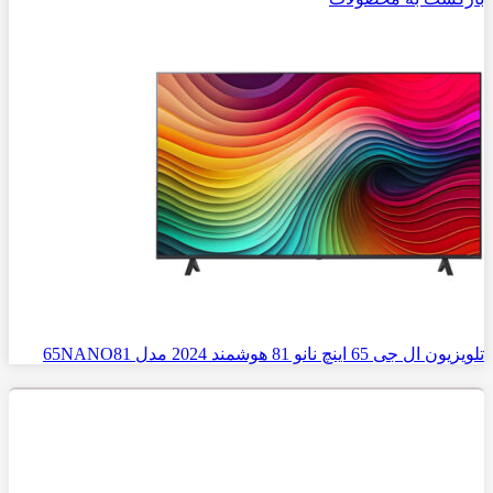
تلویزیون ال جی 65 اینچ نانو 81 هوشمند 2024 مدل 65NANO81