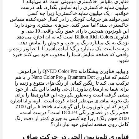
فناوری مقیاس خاکستری میلیونی است که می‌تواند 1
میلیون سایه خاکستری را به نمایش بگذارد. بله، درست
خواندید – یک میلیون سایه خاکستری! زیرا چه کسی
نمی‌خواهد هر جزئیات کوچکی را در کمال خیره‌کننده مقیاس
خاکستری ببیند؟اما صبر کنید، چیزهای بیشتری وجود دارد!
این تلویزیون همچنین دارای عمق رنگ واقعی 10 بیتی و
فناوری Billion Rich Colors است که به آن اجازه می دهد
نزدیک به یک میلیارد رنگ پر جنب و جوش را نمایش دهد.
درست است، یک میلیارد رنگ! آماده باشید تا با تصاویر زنده و
واقعی که صفحه نمایش شما را مجذوب خود می کنند خیره
شوید.
و بیایید فناوری پیشگامانه QNED Color Pro را فراموش
نکنیم که فناوری Quantum Dot و Nano Color Pro را با هم
ترکیب می کند تا رنگین کمانی از رنگ های متنوع و زنده را
برای شما به ارمغان بیاورد. ال‌جی واقعاً با این یکی از خود
پیشی گرفته است و به‌طور یکپارچه این فناوری‌ها را برای
یک تجربه تماشای بی‌نظیر ادغام کرده است . اوه، و آیا اشاره
کردم که این تلویزیون دارای گواهینامه Intertek برای 100٪
حجم رنگ در فضای رنگی DCI-P3 است؟ درست است،
100٪ حجم رنگ! زیرا چه کسی به چیزی کمتر از دقت رنگ
کامل روی صفحه نمایش خود نیاز دارد؟
فناوری تلویزیون الجی در حرکت صاف