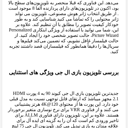
می‌دهد. این فناوری که قبلا منحصر به تلویزیون‌های سطح بالا
بود، اکنون در تلویزیون‌های دارای پردازنده آلفا 8 موجود است
. از طریق انتخاب ژانر هوش مصنوعی، تلویزیون می تواند
ژانر محتوایی را که تماشا می کنید شناسایی کند و به طور
خودکار کیفیت تصویر را مطابق با آن تنظیم کند. علاوه بر
این، شما می توانید با استفاده از ویژگی ابتکاری Personalized
Picture Wizard، حالت تصویر شخصی خود را ایجاد کنید. از
حالت فیلمساز غافل نشویم، که تضمین می‌کند فیلم‌ها و
سریال‌ها را دقیقاً همانطور که فیلمسازان قصد داشتند تجربه
کنید.
بررسی تلویزیون بازی ال جی ویژگی های استثنایی
جدیدترین تلویزیون بازی ال جی کیوند 90 به 4 پورت HDMI
2.1 مجهز میباشذ که ارتقای قابل توجهی نسبت به مدل قبلی
خود دارد. این پورت ها از محتوای 4K@120 هرتز پشتیبانی
می کنند و از فناوری VRR برای نرخ نوسازی متغیر برخوردار
هستند. علاوه بر این، تلویزیون دارای فناوری ALLM برای
تاخیر ورودی کم است که آن را به گزینه ای ایده آل برای
علاقه مندان به بازی تبدیل می کند. تلویزیون ال جی 75 اینچ