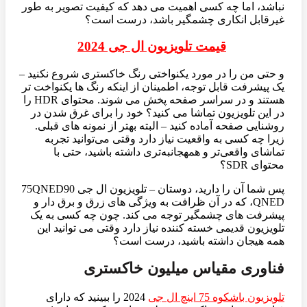
نباشد، اما چه کسی اهمیت می دهد که کیفیت تصویر به طور
غیرقابل انکاری چشمگیر باشد، درست است؟
قیمت تلویزیون ال جی 2024
و حتی من را در مورد یکنواختی رنگ خاکستری شروع نکنید –
یک پیشرفت قابل توجه، اطمینان از اینکه رنگ ها یکنواخت تر
هستند و در سراسر صفحه پخش می شوند. محتوای HDR را
در این تلویزیون تماشا می کنید؟ خود را برای غرق شدن در
روشنایی صفحه آماده کنید – البته بهتر از نمونه های قبلی.
زیرا چه کسی به واقعیت نیاز دارد وقتی می‌توانید تجربه
تماشای واقعی‌تر و همهجانبه‌تری داشته باشید، حتی با
محتوای SDR؟
پس شما آن را دارید، دوستان – تلویزیون ال جی 75QNED90
QNED، که در آن ظرافت به ویژگی های زرق و برق دار و
پیشرفت های چشمگیر توجه می کند. چون چه کسی به یک
تلویزیون قدیمی خسته کننده نیاز دارد وقتی می توانید این
همه هیجان داشته باشید، درست است؟
فناوری مقیاس میلیون خاکستری
تلویزیون باشکوه 75 اینچ ال جی
2024 را ببینید که دارای