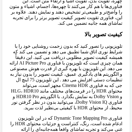
چهره، تقویت بدن، تقویت اشیا و ارتقاء متن است. این
فناوری‌ها با هم کار می‌کنند تا چهره‌ها، اجسام، اشیاء و متون
را واضح‌تر و طبیعی‌تر تشخیص دهند و نمایش دهند. علاوه بر
این، فناوری تقویت تصویر کیفیت تصویر برتر را برای تجربه
تماشای همه جانبه تضمین می کند.
کیفیت تصویر بالا
تلویزیونی را تصور کنید که بدون زحمت روشنایی خود را با
شرایط نوری اتاق شما تطبیق می دهد و تضمین می کند که
همیشه کیفیت تصویر مطلوبی دریافت می کنید. این دقیقاً
همان چیزی است که تلویزیون با فناوری AI Picture Pro ارائه
می دهد. این تلویزیون با بهره گیری از قدرت هوش مصنوعی
و الگوریتم های یادگیری عمیق، کیفیت تصویر را بدون نیاز به
تنظیمات دستی افزایش می دهد . این تلویزیون 75 اینچ ال
جی که به فناوری Cinema HDR مجهز است، می‌تواند
محتوای HDR را در فرمت‌های مختلف مانند HLG، HDR10
و Dolby Vision به نمایش بگذارد. با الگوریتم HDR10 Pro و
فناوری Dolby Vision IQ، می‌توانید بدون در نظر گرفتن نور
محیط، از محتوای HDR با کیفیتی بی‌نظیر لذت ببرید.
فناوری Dynamic Tone Mapping Pro که در این تلویزیون
ادغام شده است، رنگ، کنتراست و جزئیات محتوای HDR را
غنی می‌کند و تجربه تماشای واقعاً همه‌جانبه‌ای را ارائه