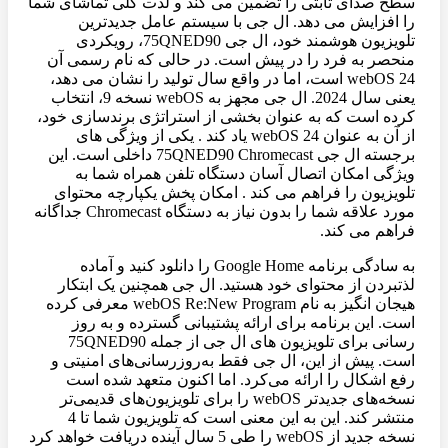
سطح صدای ثابتی را تضمین می کند و لذت کلی تماشای شما
را افزایش می دهد. ال جی با سیستم عامل جدیدترین
تلویزیون هوشمند خود، ال جی 75QNED90، رویکردی
منحصر به فرد را در پیش است. در حالی که نام رسمی آن
webOS 24 است، اما در واقع سال تولید را نشان می دهد،
یعنی سال 2024. ال جی مجهز به webOS نسخه 9، انتخاب
کرده است که به عنوان بخشی از استراتژی برندسازی خود،
از آن به عنوان webOS 24 یاد کند . یکی از ویژگی های
برجسته ال جی 75QNED90 Chromecast داخلی است. این
ویژگی امکان اتصال آسان دستگاه تلفن همراه شما به
تلویزیون را فراهم می کند . امکان پخش یکپارچه محتوای
مورد علاقه شما را بدون نیاز به دستگاه Chromecast جداگانه
فراهم می کند.
به سادگی برنامه Google Home را دانلود کنید و آماده
لذتبردن از محتوای خود هستید. ال جی همچنین یک ابتکار
هیجان انگیز به نام webOS Re:New Program معرفی کرده
است. این برنامه برای ارائه پشتیبانی گسترده و به روز
رسانی برای تلویزیون های ال جی از جمله 75QNED90
است. پیش از این، ال جی فقط به‌روزرسانی‌های امنیتی و
رفع اشکال را ارائه می‌کرد. اما اکنون متعهد شده است
نسخه‌های جدیدتر webOS را برای تلویزیون‌های قدیمی‌تر
منتشر کند. این به این معنی است که تلویزیون شما تا 4
نسخه جدید از webOS را طی 5 سال آینده دریافت خواهد کرد