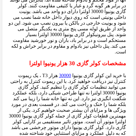
در برابر هر گونه گرد و غبار یا کثیفی مقاومت کنند. کولر
گازی یونیوا 30000 اولترا دارای دو واحد می باشد. یونیت
داخلی یونیتی است که روی دیوار داخل خانه شما نصب می
شود و یونیت خارجی در بالکن یا بیرون نصب می شود. این دو
واحد از طریق لوله مسی پنج متری به یکدیگر متصل می
شوند. پنل بیرونیکولر گازی یونیوا 30000 اولترا بسیار
مستحکم است و در برابر باد، باران و نور خورشید مقاومت
می کند. پنل داخلی نیز بادوام و مقاوم در برابر خراش و لکه
است.
مشخصات کولر گازی 30 هزار یونیوا اولترا
با خرید این کولر گازی یونیوا
30000
هزار T3 ، یک ریموت
کنترل نیز دریافت خواهید کرد. با این ریموت کنترل به راحتی
می توانید تنظیمات کولر گازی را تنظیم کنید. کولر گازی
یونیوا 30000 اولترا نه تنها طراحی شیکی دارد، بلکه عملکرد
شگفت انگیزی نیز دارد. این نه تنها خانه شما را زیبا می کند
بلکه شما را خنک و راحت می کند. در قسمت بعدی در مورد
ویژگی ها و مزایای آن بیشتر صحبت خواهیم کرد. یکی از
مهمترین قطعات کولر گازی از جمله کولر گازی یونیوا 30000
اولترا موتور آن است. موتور تاثیر مستقیمی بر کارایی کولر
گازی دارد. کولر گازی یونیوا دارای موتور چرخشی می باشد
که به دلیل عملکرد و مزایای استثنایی خود شناخته شده