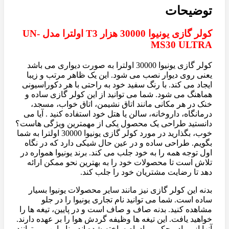
توضیحات
کولر گازی یونیوا 30000 هزار T3 اولترا مدل UN-
MS30 ULTRA
کولر گازی یونیوا 30000 اولترا به صورت دیواری می باشد
یعنی روی دیوار نصب می شود. این یک ظاهر مرتب و زیبا
ایجاد می کند. با رنگ سفید خود به راحتی با هر دکوراسیونی
هماهنگ می شود. شما می توانید از این کولر گازی ساده و
خنک در هر مکانی مانند اتاق نشیمن، اتاق خواب، مسجد،
درمانگاه، داروخانه، سالن یا هتل خود استفاده کنید . آیا می
دانستید طراحی یک محصول یکی از مهمترین ویژگی هاست؟
خوب، بگذارید در مورد کولر گازی یونیوا 30000 اولترا به شما
بگویم. طراحی ساده و در عین حال شیکی دارد که در نگاه
اول توجه همه را به خود جلب می کند. برند یونیوا همواره در
تلاش است تا محصولات خود را به بهترین نحو ممکن ارائه
دهد تا رضایت مشتریان خود را جلب کند.
بدنه این کولر گازی نیز مانند سایر محصولات یونیوا بسیار
ساده است. شما می توانید نام تجاری یونیوا را در جلو
مشاهده کنید. بدنه صاف و صاف است و در پایین، تیغه ها را
خواهید یافت. این تیغه ها وظیفه گردش هوا را بر عهده دارند.
آنها از مواد محکم و بادوام ساخته شده اند، بنابراین می توانند