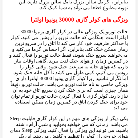
بنابراین، اگر یک سالن بزرگ یا یک سالن بزرگ دارید، این
تهویه مطبوع قطعا می تواند به شما کمک کند.
ویژگی های کولر گازی 30000 یونیوا اولترا
حالت توربو یک ویژگی عالی در کولر گازی یونیوا 30000
اولترا است. هنگامی که حالت توربو را روشن می کنید، کولر
با حداکثر ظرفیت خود کار می کند تا اتاق را در سریع ترین
زمان ممکن خنک کند. بنابراین، اگر احساس گرما می‌کنید و
می‌خواهید سریع خنک شوید، فقط حالت توربو را فعال کنید و
در کمترین زمان از هوای خنک لذت ببرید .گاهی اوقات نیاز
داریم که هوای خانه به سرعت خنک شود. وقتی کولر را
روشن می کنیم، کمی طول می کشد تا کل خانه خنک شود.
اما نگران نباشید زیرا کولر گازی یونیوا 30000 اولترا دارای
ویژگی خاصی به نام حالت توربو می باشد. حالت توربو دقیقاً
همان چیزی است که برای خنک کردن سریع اتاق خود به آن
نیاز دارید. کولر گازی با فعال کردن حالت توربو از تمام توان
خود برای خنک کردن اتاق در کمترین زمان ممکن استفاده
می کند.
یکی دیگر از ویژگی های مهم در این کولر گازی قابلیت Sleep
می باشد. زمانی که می خواهید بخوابید و شبی آرام داشته
باشید، می توانید این ویژگی را فعال کنید. ویژگی Sleep دمای
هوای خروجی از کولر را تنظیم و کاهش می دهد. این یک