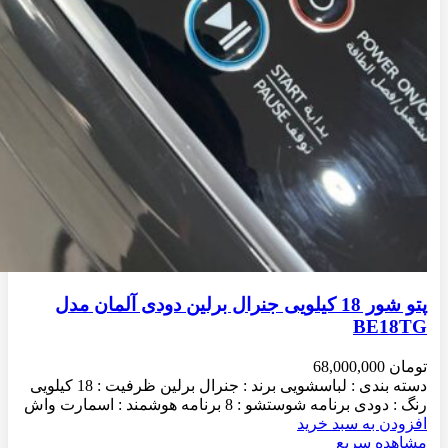
پتو شور 18 کیلویی جنرال برلین دودی آلمان مدل
BE18TG
تومان
68,000,000
دسته بندی : لباسشویی برند : جنرال برلین ظرفیت : 18 کیلویی
رنگ : دودی برنامه شوستشو : 8 برنامه هوشمند : اسمارت واش
افزودن به سبد خرید
مشاهده سریع