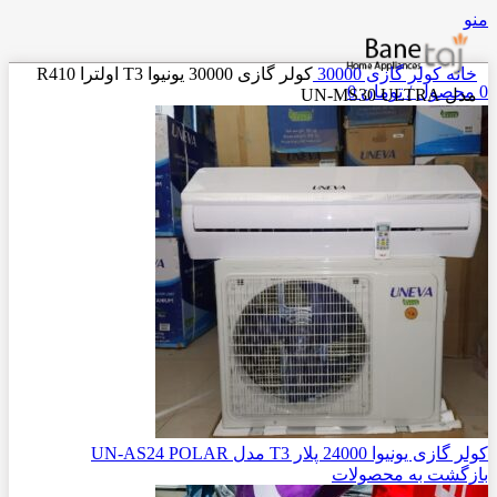
منو
خانه
کولر گازی
30000
کولر گازی 30000 یونیوا T3 اولترا R410
0
محصول
/
تومان
0
مدل UN-MS30 ULTRA
کولر گازی یونیوا 24000 پلار T3 مدل UN-AS24 POLAR
بازگشت به محصولات