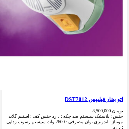
اتو بخار فیلیپس DST7012
تومان
8,500,000
جنس : پلاستیک سیستم ضد چکه : دارد جنس کف : استیم گلاید
مونتاژ : اندونزی توان مصرفی : 2600 وات سیستم رسوب زدایی
: دارد