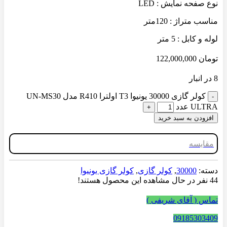
نوع صفحه نمایش : LED
مناسب متراژ : 120متر
لوله و کابل : 5 متر
تومان
122,000,000
8 در انبار
کولر گازی 30000 یونیوا T3 اولترا R410 مدل UN-MS30
ULTRA عدد
افزودن به سبد خرید
مقایسه
دسته:
30000
,
کولر گازی
,
کولر گازی یونیوا
44
نفر در حال مشاهده این محصول هستند!
تماس ( آقای شریفی )
09185303409