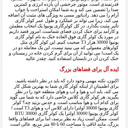
قدرتمندی است. موتور چرخشی آن بازده انرژی و کمترین
صدا را تضمین می کند و به شما امکان استراحت یا خواب
آرام را می دهد. رادیاتور مسی به ویژگی های مثبت آن اضافه
می کند، زیرا می تواند بر عملکرد و طول عمر کولر گازی
تأثیر مثبت بگذارد. در کل کولرگازی یونیوا یک انتخاب مطمئن
و کارآمد برای خنک کردن فضای شماست. امروز قصد داریم
در مورد یک کولر گازی فوق العاده خنک به نام کولر گازی
یونیوا 30000 هزار T3 صحبت کنیم. این کولر گازی مثل
کولرهای معمولی که می بینید نیست. این یک معامله دو در
یک است! می توانید از آن برای گرم کردن خانه در زمستان و
خنک کردن آن در تابستان استفاده کنید. چقدر عالیه
ایده آل برای فضاهای بزرگ
اکنون، نکته مهمی وجود دارد که باید در نظر داشته باشید.
برای اطمینان از اینکه کولر گازی شما به بهترین شکل کار
می کند، باید آب و هوا و آب و هوای منطقه خود را در نظر
بگیرید. هر کولر گازی کلاس خاصی دارد که به شما می گوید
برای کدام آب و هوا مناسب است. و حدس بزنید چه؟ کولر
گازی یونیوا 30000 اولترا دارای کلاس آب و هوای T3 است !
کولر گازی یونیوا 30000 اولترا یک کولر گازی 30000 BTU
است. ممکن است زیاد به نظر برسد، اما برای فضاهای واقعا
بزرگ، مانند اتاقی با مساحت 60 تا 80 متر مربع، عالی است.