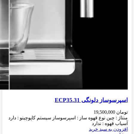
اسپرسوساز دلونگی ECP35.31
تومان
19,500,000
منتاژ : چین نوع قهوه ساز : اسپرسوساز سیستم کاپوچینو : دارد
آسیاب قهوه : ندارد
افزودن به سبد خرید