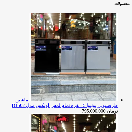
محصولات
ماشین
ظرفشویی یونیوا 15 نفره تمام لمس لونکس مدل D1502
تومان
795,000,000