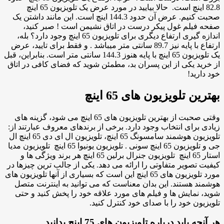
82.8 اینچ است. حالا بیایید در مورد عرض یک تلویزیون 65 اینچ
صحبت کنیم. عرض آن حدود 144.3 اینچ است. این مانند داشتن یک
صفحه فیلم غول پیکر درست در اتاق نشیمن است ! صبر کنید،
اندازه گیری ارتفاع دیگری برای تلویزیون 65 اینچ وجود دارد؟ بله،
ارتفاع با پایه نیز 89.7 سانتی متر میباشد . و فقط برای تایید، عرض
یک تلویزیون 65 اینچ با پایه هنوز 144.3 سانتی متر است. بنابراین، قبل
از خرید یکی از این پسران بد، مطمئن شوید که فضای کافی در اتاق
خود دارید!
بهترین تلویزیون های 65 اینچ
وقتی صحبت از بهترین تلویزیون های 65 اینچ می شود، گزینه های
زیادی برای انتخاب وجود دارد. برخی از برندهای معروف عبارتند از:
تلویزیون هوشمند سامسونگ 65 اینچ، تلویزیون ال ای دی 65 اینچ ال
جی و تلویزیون 65 اینچ سونی . تلویزیون یونیوا 65 اینچ تلویزیون مدیا
استار 65 اینچ تلویزیون جنرال برلین 65 اینچ هر برند ویژگی ها و
کیفیت تصویر متفاوتی را ارائه می دهد. یکی از جالب ترین چیزها در
مورد تلویزیون های 65 اینچ این است که بسیاری از آنها تلویزیون های
هوشمند هستند. این بدان معناست که می توانید به اینترنت متصل
شوید، نمایش ها و فیلم های مورد علاقه خود را پخش کنید و حتی
تلویزیون خود را با صدای خود کنترل کنید.
هر آنچه باید درباره تلویزیون های 75 اینچ بدانید