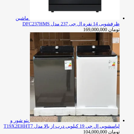
ماشین
ظرفشویی 14 نفره ال جی 237 مدل DFC237HMS
تومان
169,000,000
پتو شور و
لباسشویی ال جی 19 کیلویی درب از بالا مدل T19X2EHHT7
تومان
104,000,000