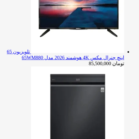
تلویزیون 65
اینچ جنرال مکس 4K هوشمند 2026 مدل 65WM880
تومان
85,500,000