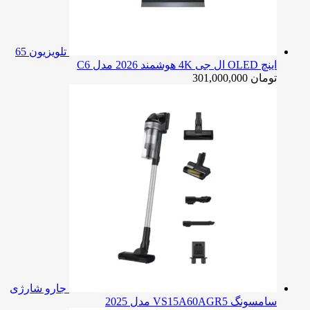
تلویزیون 65
اینچ OLED ال جی 4K هوشمند 2026 مدل C6
تومان
301,000,000
جارو شارژی
سامسونگ VS15A60AGR5 مدل 2025