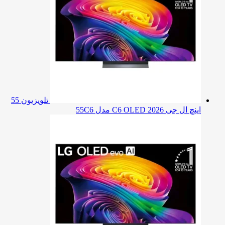
تلویزیون 55
اینچ ال جی C6 OLED 2026 مدل 55C6