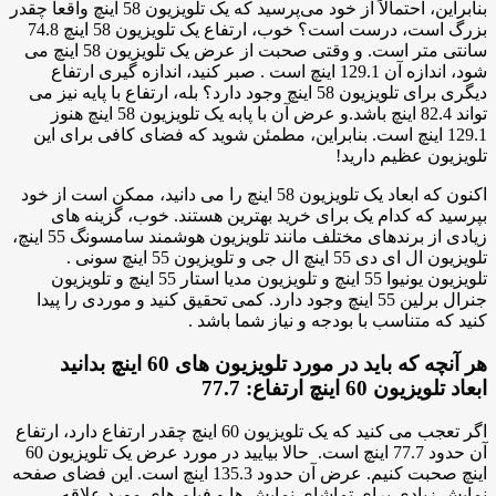
بنابراین، احتمالاً از خود می‌پرسید که یک تلویزیون 58 اینچ واقعاً چقدر
بزرگ است، درست است؟ خوب، ارتفاع یک تلویزیون 58 اینچ 74.8
سانتی متر است. و وقتی صحبت از عرض یک تلویزیون 58 اینچ می
شود، اندازه آن 129.1 اینچ است . صبر کنید، اندازه گیری ارتفاع
دیگری برای تلویزیون 58 اینچ وجود دارد؟ بله، ارتفاع با پایه نیز می
تواند 82.4 اینچ باشد.و عرض آن با پابه یک تلویزیون 58 اینچ هنوز
129.1 اینچ است. بنابراین، مطمئن شوید که فضای کافی برای این
تلویزیون عظیم دارید!
اکنون که ابعاد یک تلویزیون 58 اینچ را می دانید، ممکن است از خود
بپرسید که کدام یک برای خرید بهترین هستند. خوب، گزینه های
زیادی از برندهای مختلف مانند تلویزیون هوشمند سامسونگ 55 اینچ،
تلویزیون ال ای دی 55 اینچ ال جی و تلویزیون 55 اینچ سونی .
تلویزیون یونیوا 55 اینچ و تلویزیون مدیا استار 55 اینچ و تلویزیون
جنرال برلین 55 اینچ وجود دارد. کمی تحقیق کنید و موردی را پیدا
کنید که متناسب با بودجه و نیاز شما باشد .
هر آنچه که باید در مورد تلویزیون های 60 اینچ بدانید
ابعاد تلویزیون 60 اینچ ارتفاع: 77.7
اگر تعجب می کنید که یک تلویزیون 60 اینچ چقدر ارتفاع دارد، ارتفاع
آن حدود 77.7 اینچ است. حالا بیایید در مورد عرض یک تلویزیون 60
اینچ صحبت کنیم. عرض آن حدود 135.3 اینچ است. این فضای صفحه
نمایش زیادی برای تماشای نمایش ها و فیلم های مورد علاقه