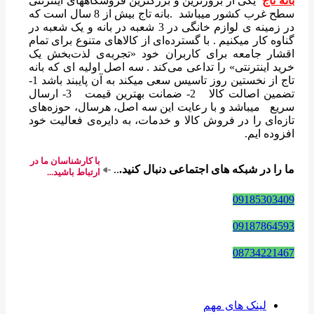
بانه تاج
یکی از بروزترین و بزرگترین فروشگاههای اینترنتی
سطح غرب کشور میباشد .بانه تاج بیش از 8 سال است که
در زمینه ی لوازم خانگی در 3 شعبه در بانه و یک شعبه در
گناوه کار میکنیم . با گسترده‌ای از کالاهای متنوع برای تمام
اقشار جامعه برای کاربران خود «تجربه‌ی لذت‌بخش یک
خرید اینترنتی» را تداعی می‌کند . سه اصل اولیه ای که بانه
تاج از نخستین روز تاسیس سعی میکند به آن پایبند باشد 1-
تضمین اصالت کالا 2- ضمانت بهترین قیمت 3- ارسال
سریع میباشد و با رعایت این سه اصل، هرسال، حوزه‌های
تازه‌ای را در فروش کالا و خدمات، به دایره‌ی فعالیت خود
افزوده ایم.
با کارشناسان ما در
ما را در شبکه های اجتماعی دنبال کنید.
..
ارتباط باشید...
09185303409
09187864593
08734221467
لینک های مهم