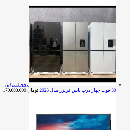
یخچال برلین
30 فوت چهار درب پایین فریزر مدل 2026
تومان
170,000,000