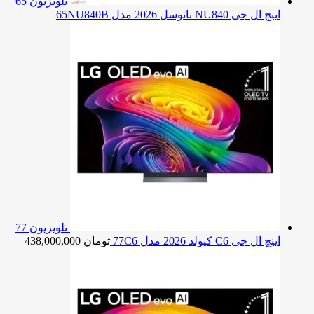
تلویزیون 65
اینچ ال جی NU840 نانوسل 2026 مدل 65NU840B
تلویزیون 77
اینچ ال جی C6 کیولد 2026 مدل 77C6
تومان
438,000,000