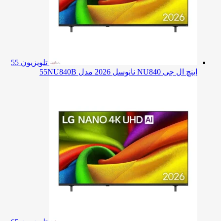
تلویزیون 55
اینچ ال جی NU840 نانوسل 2026 مدل 55NU840B