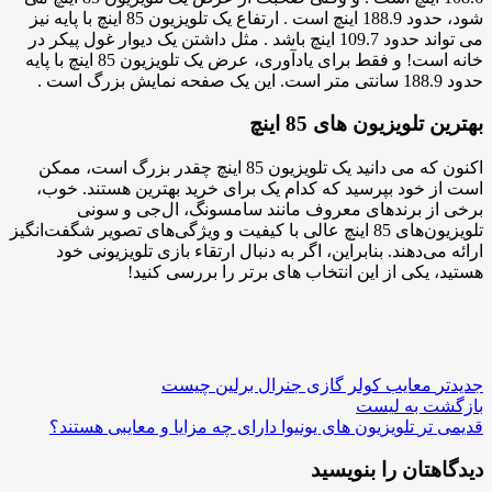
شود، حدود 188.9 اینچ است . ارتفاع یک تلویزیون 85 اینچ با پایه نیز
می تواند حدود 109.7 اینچ باشد . مثل داشتن یک دیوار غول پیکر در
خانه است! و فقط برای یادآوری، عرض یک تلویزیون 85 اینچ با پایه
حدود 188.9 سانتی متر است. این یک صفحه نمایش بزرگ است .
بهترین تلویزیون های 85 اینچ
اکنون که می دانید یک تلویزیون 85 اینچ چقدر بزرگ است، ممکن
است از خود بپرسید که کدام یک برای خرید بهترین هستند. خوب،
برخی از برندهای معروف مانند سامسونگ، ال‌جی و سونی
تلویزیون‌های 85 اینچ عالی با کیفیت و ویژگی‌های تصویر شگفت‌انگیز
ارائه می‌دهند. بنابراین، اگر به دنبال ارتقاء بازی تلویزیونی خود
هستید، یکی از این انتخاب های برتر را بررسی کنید!
جدیدتر
معایب کولر گازی جنرال برلین چیست
بازگشت به لیست
قدیمی تر
تلویزیون های یونیوا دارای چه مزایا و معایبی هستند؟
دیدگاهتان را بنویسید