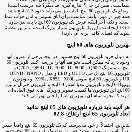
شماست . صبر کن چی؟ اندازه گیری قد دیگر؟ بله، درست است!
ارتفاع یک تلویزیون 60 اینچ با پایه نیز می تواند حدود 81.5 اینچ باشد.
همه چیز در مورد یافتن مناسب برای اتاق نشیمن یا اتاق خواب شما
است. و نکته آخر اینکه عرض یک تلویزیون 60 اینچ با پایه نیز حدود
135.3 اینچ است. این یک تلویزیون بسیار بزرگ است، بنابراین مطمئن
شوید که فضای کافی برای آن دارید!
بهترین تلویزیون های 60 اینچ
به دنبال خرید تلویزیون 60 اینچ هستید . در اینجا برخی از بهترین آنها
وجود دارد که ممکن است بخواهید آنها را بررسی کنید. تلویزیون 60
اینچ سامسونگ Q60D و Q70D , Q80D , DU7000 , DU8000 و
تلویزیون 60 اینچ ال جی OLED و LED و مدل QEND , NANO ,
UR و تلویزیون 60 اینچ سونی X95L , X85L , X80L و تلویزیون
یونیوا 60 اینچ و تلویزیون مدیا استار 60 اینچ و تلویزیون جنرال برلین
60 اینچ این تلویزیون ها کیفیت تصویر و ویژگی های فوق العاده ای
دارند که تجربه تماشای تلویزیون شما را حتی بهتر می کند!
هر آنچه باید درباره تلویزیون های 65 اینچ بدانید
ابعاد تلویزیون 65 اینچ ارتفاع: 82.8
بنابراین، احتمالاً از خود می‌پرسید که یک تلویزیون 65 اینچ واقعاً چقدر
بزرگ است، درست است؟ خوب، ارتفاع یک تلویزیون 65 اینچ حدود