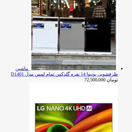
ماشین
ظرفشویی یونیوا 14 نفره گلدکس تمام لمس مدل D1401
تومان
72,500,000