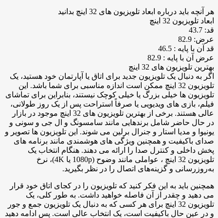
هر آنچه باید درباره ابعاد تلویزیون های 32 اینچ بدانید
ابعاد تلویزیون 32 اینچ
قد: 43.7
عرض: 82.9
قد آن با پایه : 46.5
عرض آن با پایه : 82.9
بهترین تلویزیون های 32 اینچ
اگر به دنبال یک تلویزیون جدید برای اتاق یا آپارتمان خود هستید، یک
تلویزیون 32 اینچ ممکن است اندازه مناسبی برای شما باشد. این
تلویزیون ها خیلی بزرگ یا خیلی کوچک نیستند، بنابراین برای تماشای
فیلم، بازی های ویدیویی یا صرفاً استراحت پس از یک روز طولانی،
عالی هستند. برخی از بهترین تلویزیون های 32 اینچ موجود در بازار
در حال حاضر شامل برندهایی مانند سامسونگ و ال جی و سونی و
یونیوا و مدیا استار و جنرال برلین می شوند. این تلویزیون ها تصویر و
صدای باکیفیت و همچنین ویژگی های هوشمندی مانند برنامه های
پخش داخلی و کنترل صدا را ارائه می دهند. هنگام انتخاب یک
تلویزیون 32 اینچ ، عواملی مانند وضوح (1080p یا 4K)، نرخ
به‌روزرسانی و گزینه‌های اتصال را در نظر بگیرید.
همچنین باید به این فکر کنید که تلویزیون را در کجای اتاق خود قرار
می دهید و چقدر از آن فاصله خواهید داشت. به طور کلی، یک
تلویزیون 32 اینچ برای هر کسی که به دنبال یک تلویزیون جمع و جور
و در عین حال باکیفیت است، یک انتخاب عالی است. پس ادامه دهید