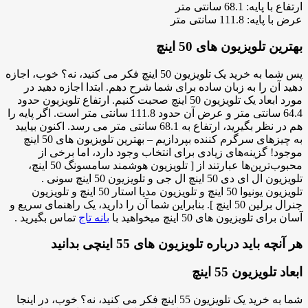
ارتفاع با پایه: 68.1 سانتی متر
عرض با پایه: 111.8 سانتی متر
بهترین تلویزیون های 50 اینچ
پس شما به خرید یک تلویزیون 50 اینچ فکر می کنید، نه؟ خوب، اجازه
دهید آن را به زبان ساده برای شما شرح دهم. ابتدا اجازه دهید در
مورد ابعاد یک تلویزیون 50 اینچ صحبت کنیم. ارتفاع تلویزیون حدود
64.4 سانتی متر و عرض آن حدود 111.8 سانتی متر است. اگر پایه را
هم در نظر بگیرید، ارتفاع به 68.1 سانتی متر می رسد. اکنون بیایید
به چیزهای سرگرم کننده بپردازیم – بهترین تلویزیون های 50 اینچ
موجود! گزینه‌های زیادی برای انتخاب وجود دارد، اما برخی از
محبوب‌ترین‌ها عبارتند از [ تلویزیون هوشمند سامسونگ 50 اینچ،
تلویزیون ال ای دی 50 اینچ ال جی و تلویزیون 50 اینچ سونی .
تلویزیون یونیوا 50 اینچ و تلویزیون مدیا استار 50 اینچ و تلویزیون
جنرال برلین 50 اینچ ]. بنابراین شما آن را دارید، یک راهنمای سریع و
آسان برای تلویزیون های 50 اینچ میخواهید با
بانه تاج
تماس بگیرید .
هر آنچه باید درباره تلویزیون های 55 اینچی بدانید
ابعاد تلویزیون 55 اینچ
شما به خرید یک تلویزیون 55 اینچ فکر می کنید، نه؟ خوب، در اینجا